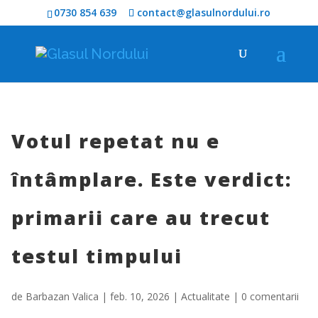
0730 854 639
contact@glasulnordului.ro
Votul repetat nu e
întâmplare. Este verdict:
primarii care au trecut
testul timpului
de
Barbazan Valica
|
feb. 10, 2026
|
Actualitate
|
0 comentarii