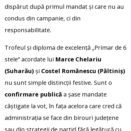
dispărut după primul mandat și care nu au
condus din campanie, ci din
responsabilitate.
Trofeul și diploma de excelență „Primar de 6
stele” acordate lui
Marce Chelariu
(Suharău)
și
Costel Romănescu (Păltiniș)
nu sunt simple distincții festive. Sunt o
confirmare publică
a șase mandate
câștigate la vot, în fața acelora care cred că
administrația se face din birouri județene
sau din strategii de partid fără legătură cu