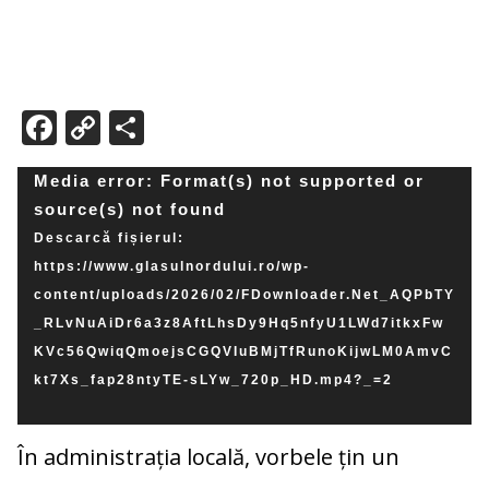
F
C
P
ac
o
ar
Player
Media error: Format(s) not supported or
e
p
ta
video
source(s) not found
b
y
je
Descarcă fișierul:
o
Li
az
https://www.glasulnordului.ro/wp-
o
n
ă
content/uploads/2026/02/FDownloader.Net_AQPbTY
k
k
_RLvNuAiDr6a3z8AftLhsDy9Hq5nfyU1LWd7itkxFw
KVc56QwiqQmoejsCGQVIuBMjTfRunoKijwLM0AmvC
kt7Xs_fap28ntyTE-sLYw_720p_HD.mp4?_=2
În administrația locală, vorbele țin un