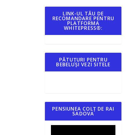
LINK-UL TĂU DE
RECOMANDARE PENTRU
PLATFORMA
WHITEPRESS®:
PĂTUȚURI PENTRU
BEBELUȘI VEZI SITELE
PENSIUNEA COLȚ DE RAI
SADOVA