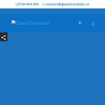
0730 854 639
contact@glasulnordului.ro
Facebook
Copy
Link
Partajează