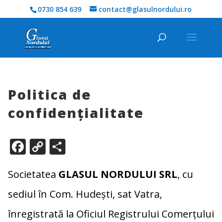
0730 854 639
contact@glasulnordului.ro
Politica de
confidențialitate
Facebook
Copy
Partajează
Link
Societatea
GLASUL NORDULUI SRL
, cu
sediul în Com. Hudești, sat Vatra,
înregistrată la Oficiul Registrului Comerţului