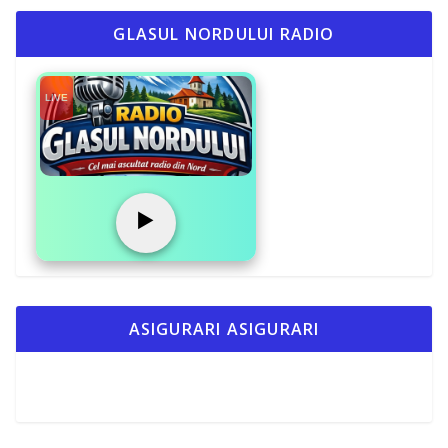
GLASUL NORDULUI RADIO
LIVE
▶️
ASIGURARI ASIGURARI