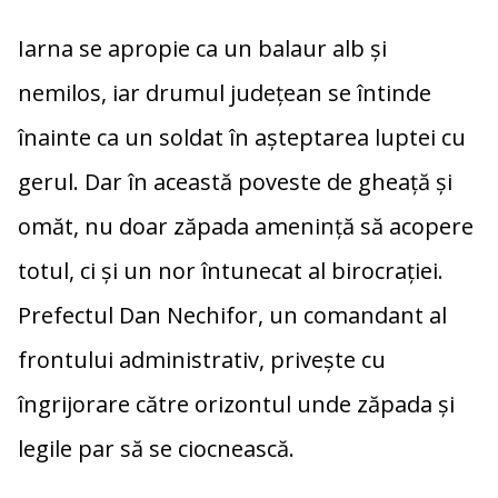
b
y
je
Iarna se apropie ca un balaur alb și
o
Li
az
o
n
ă
nemilos, iar drumul județean se întinde
k
k
înainte ca un soldat în așteptarea luptei cu
gerul. Dar în această poveste de gheață și
omăt, nu doar zăpada amenință să acopere
totul, ci și un nor întunecat al birocrației.
Prefectul Dan Nechifor, un comandant al
frontului administrativ, privește cu
îngrijorare către orizontul unde zăpada și
legile par să se ciocnească.