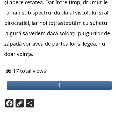
și apere cetatea. Dar între timp, drumurile
rămân sub spectrul dublu al viscolului și al
birocrației, iar noi toți așteptăm cu sufletul
la gură să vedem dacă soldații plugurilor de
zăpadă vor avea de partea lor și legea, nu
doar voința.
17 total views
F
C
P
ac
o
ar