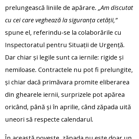
prelungească liniile de apărare.
„Am discutat
cu cei care veghează la siguranța cetății,”
spune el, referindu-se la colaborările cu
Inspectoratul pentru Situații de Urgență.
Dar chiar și legile sunt ca iernile: rigide și
nemiloase. Contractele nu pot fi prelungite,
și chiar dacă primăvara promite eliberarea
din ghearele iernii, surprizele pot apărea
oricând, până și în aprilie, când zăpada uită
uneori să respecte calendarul.
În această poveste, zăpada nu este doar un