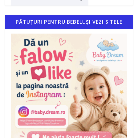
PĂTUȚURI PENTRU BEBELUȘI VEZI SITELE