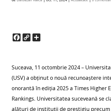
F
C
P
ac
o
ar
e
p
ta
b
y
je
o
Li
az
Suceava, 11 octombrie 2024 – Universita
o
n
ă
(USV) a obținut o nouă recunoaștere inte
k
k
onorantă în ediția 2025 a Times Higher 
Rankings. Universitatea suceveană se clas
alături de instituții de prestigiu precum