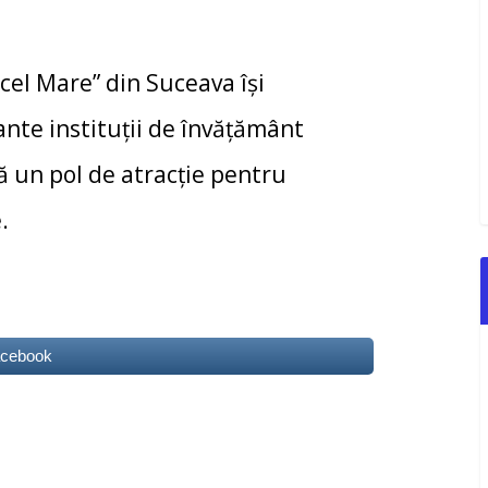
cel Mare” din Suceava își
ante instituții de învățământ
 un pol de atracție pentru
.
acebook