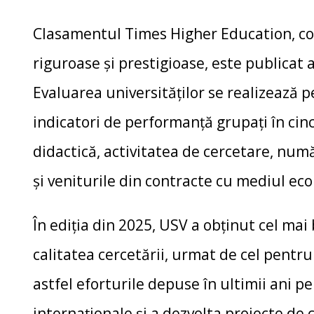
Clasamentul Times Higher Education, co
riguroase și prestigioase, este publicat
Evaluarea universităților se realizează 
indicatori de performanță grupați în cinc
didactică, activitatea de cercetare, numă
și veniturile din contracte cu mediul ec
În ediția din 2025, USV a obținut cel mai 
calitatea cercetării, urmat de cel pentr
astfel eforturile depuse în ultimii ani p
internaționale și a dezvolta proiecte de