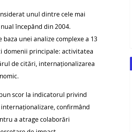
nsiderat unul dintre cele mai
 anual începând din 2004.
pe baza unei analize complexe a 13
i domenii principale: activitatea
rul de citări, internaționalizarea
onomic.
bun scor la indicatorul privind
u internaționalizare, confirmând
entru a atrage colaborări
 cercetare de impact.