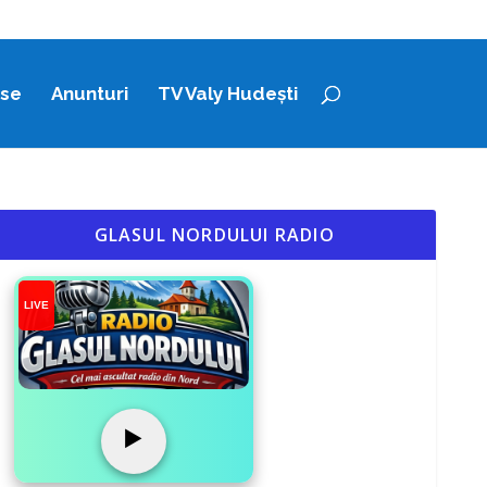
ase
Anunturi
TV Valy Hudești
GLASUL NORDULUI RADIO
LIVE
▶️