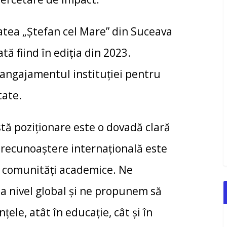
atea „Ștefan cel Mare” din Suceava
tă fiind în ediția din 2023.
 angajamentul instituției pentru
tate.
stă poziționare este o dovadă clară
 recunoaștere internațională este
ii comunități academice. Ne
a nivel global și ne propunem să
le, atât în educație, cât și în