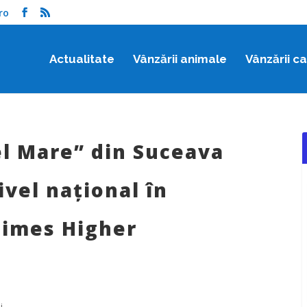
ro
Actualitate
Vânzării animale
Vânzării c
el Mare” din Suceava
ivel național în
Times Higher
i