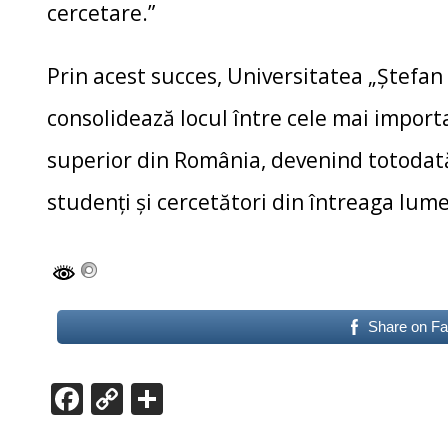
cercetare.”
Prin acest succes, Universitatea „Ștefan 
consolidează locul între cele mai import
superior din România, devenind totodată
studenți și cercetători din întreaga lume
Share on F
F
C
P
ac
o
ar