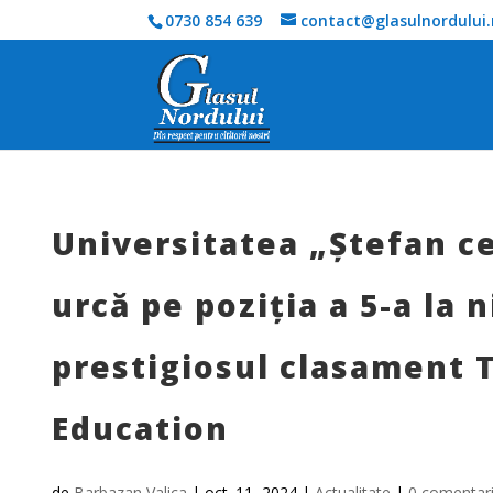
0730 854 639
contact@glasulnordului.
Universitatea „Ștefan c
urcă pe poziția a 5-a la n
prestigiosul clasament 
Education
de
Barbazan Valica
|
oct. 11, 2024
|
Actualitate
|
0 comentari