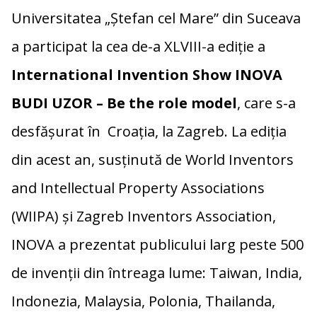
b
y
je
Universitatea „Ștefan cel Mare” din Suceava
o
Li
az
a participat la cea de-a XLVIII-a ediție a
o
n
ă
International Invention Show
INOVA
k
k
BUDI UZOR – Be the role model
, care s-a
desfășurat în Croația, la Zagreb. La ediția
din acest an, susținută de World Inventors
and Intellectual Property Associations
(WIIPA) și Zagreb Inventors Association,
INOVA a prezentat publicului larg peste 500
de invenții din întreaga lume: Taiwan, India,
Indonezia, Malaysia, Polonia, Thailanda,