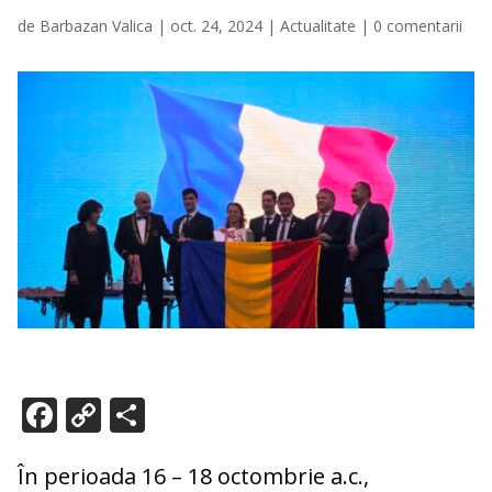
de
Barbazan Valica
|
oct. 24, 2024
|
Actualitate
|
0 comentarii
F
C
P
ac
o
ar
e
p
ta
În perioada 16 – 18 octombrie a.c.,