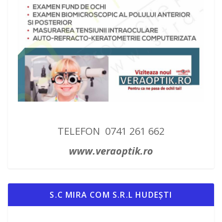
TELEFON 0741 261 662
www.veraoptik.ro
S.C MIRA COM S.R.L HUDEȘTI