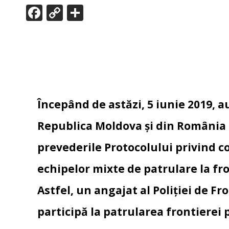
F
C
P
ac
o
ar
e
p
ta
b
y
je
o
Li
az
o
n
ă
Începând de astăzi, 5 iunie 2019, a
k
k
Republica Moldova și din România
prevederile Protocolului privind con
echipelor mixte de patrulare la fr
Astfel, un angajat al Poliției de F
participă la patrularea frontierei 