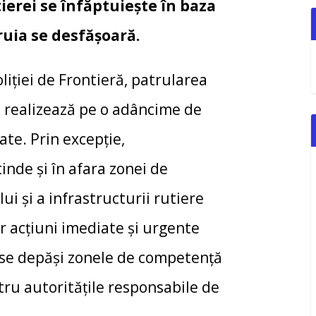
ierei se înfăptuiește în baza
ăruia se desfăşoară.
liției de Frontieră, patrularea
 realizează pe o adâncime de
ate. Prin excepţie,
tinde şi în afara zonei de
ui şi a infrastructurii rutiere
 acţiuni imediate şi urgente
a se depăşi zonele de competenţă
ntru autorităţile responsabile de