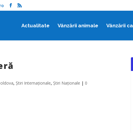
ro
Actualitate
Vânzării animale
Vânzării c
eră
 Moldova
,
Știri Internaționale
,
Știri Naționale
|
0