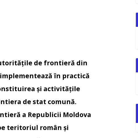
utoritățile de frontieră din
 implementează în practică
stituirea și activităţile
ontiera de stat comună.
rontieră a Republicii Moldova
pe teritoriul român şi