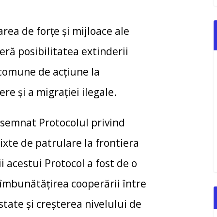
rea de forțe și mijloace ale
feră posibilitatea extinderii
 comune de acțiune la
re și a migrației ilegale.
t semnat Protocolul privind
mixte de patrulare la frontiera
 acestui Protocol a fost de o
îmbunătăţirea cooperării între
 state şi creşterea nivelului de