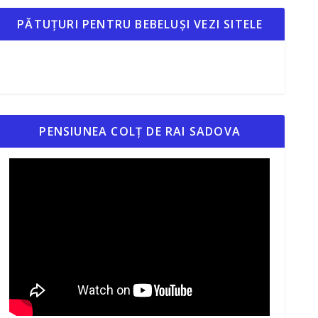
PĂTUȚURI PENTRU BEBELUȘI VEZI SITELE
PENSIUNEA COLȚ DE RAI SADOVA