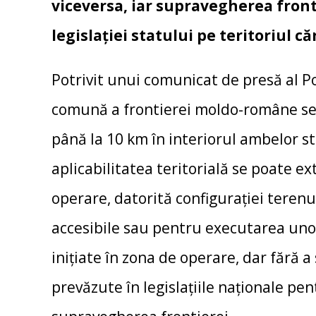
viceversa, iar supravegherea front
legislaţiei statului pe teritoriul c
Potrivit unui comunicat de presă al Po
comună a frontierei moldo-române se
până la 10 km în interiorul ambelor st
aplicabilitatea teritorială se poate ex
operare, datorită configuraţiei terenul
accesibile sau pentru executarea unor
iniţiate în zona de operare, dar fără 
prevăzute în legislaţiile naţionale pe