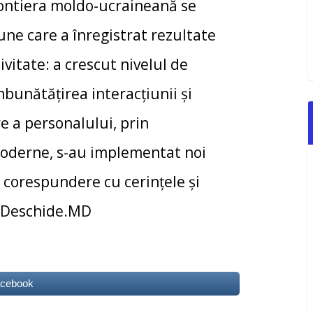
frontiera moldo-ucraineană se
ne care a înregistrat rezultate
vitate: a crescut nivelul de
bunătățirea interacțiunii și
re a personalului, prin
oderne, s-au implementat noi
 corespundere cu cerinţele şi
a:Deschide.MD
acebook