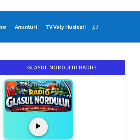
ase
Anunturi
TV Valy Hudești
GLASUL NORDULUI RADIO
LIVE
▶️