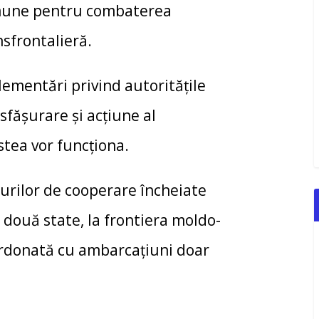
omune pentru combaterea
nsfrontalieră.
ementări privind autorităţile
făşurare şi acţiune al
stea vor funcţiona.
anurilor de cooperare încheiate
e două state, la frontiera moldo-
rdonată cu ambarcațiuni doar