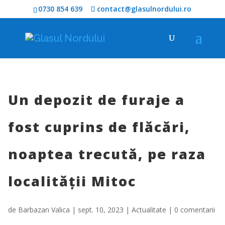
0730 854 639
contact@glasulnordului.ro
Un depozit de furaje a
fost cuprins de flăcări,
noaptea trecută, pe raza
localității Mitoc
de
Barbazan Valica
|
sept. 10, 2023
|
Actualitate
|
0 comentarii