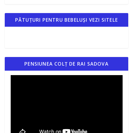
PĂTUȚURI PENTRU BEBELUȘI VEZI SITELE
PENSIUNEA COLȚ DE RAI SADOVA