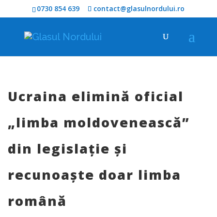
0730 854 639
contact@glasulnordului.ro
Ucraina elimină oficial
„limba moldovenească”
din legislație și
recunoaște doar limba
română