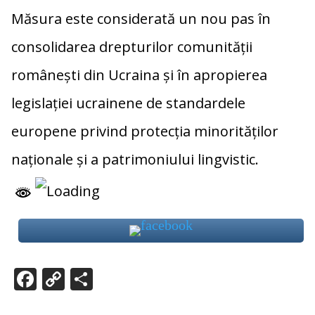
Măsura este considerată un nou pas în
consolidarea drepturilor comunității
românești din Ucraina și în apropierea
legislației ucrainene de standardele
europene privind protecția minorităților
naționale și a patrimoniului lingvistic.
F
C
P
ac
o
ar