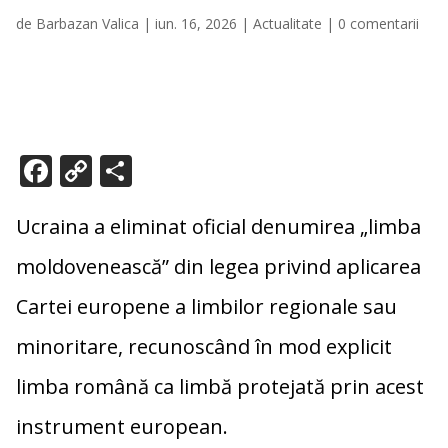
de
Barbazan Valica
|
iun. 16, 2026
|
Actualitate
|
0 comentarii
F
C
P
ac
o
ar
e
p
ta
Ucraina a eliminat oficial denumirea „limba
b
y
je
moldovenească” din legea privind aplicarea
o
Li
az
Cartei europene a limbilor regionale sau
o
n
ă
minoritare, recunoscând în mod explicit
k
k
limba română ca limbă protejată prin acest
instrument european.