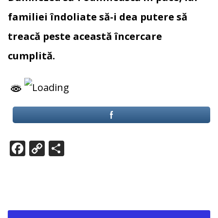
familiei îndoliate să-i dea putere să
treacă peste această încercare
cumplită.
F
C
P
ac
o
ar
e
p
ta
b
y
je
o
Li
az