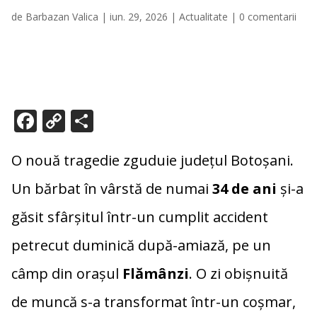
de
Barbazan Valica
|
iun. 29, 2026
|
Actualitate
|
0 comentarii
F
C
P
ac
o
ar
e
p
ta
O nouă tragedie zguduie județul Botoșani.
b
y
je
Un bărbat în vârstă de numai
34 de ani
și-a
o
Li
az
găsit sfârșitul într-un cumplit accident
o
n
ă
petrecut duminică după-amiază, pe un
k
k
câmp din orașul
Flămânzi
. O zi obișnuită
de muncă s-a transformat într-un coșmar,