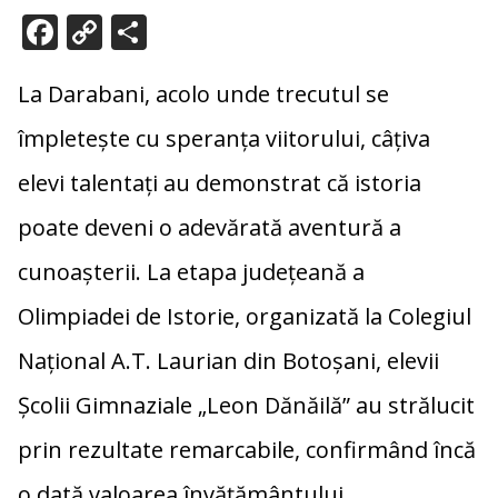
F
C
P
ac
o
ar
e
p
ta
La Darabani, acolo unde trecutul se
b
y
je
împletește cu speranța viitorului, câțiva
o
Li
az
elevi talentați au demonstrat că istoria
o
n
ă
poate deveni o adevărată aventură a
k
k
cunoașterii. La etapa județeană a
Olimpiadei de Istorie, organizată la
Colegiul
Național A.T. Laurian
din
Botoșani
, elevii
Școlii Gimnaziale „Leon Dănăilă” au strălucit
prin rezultate remarcabile, confirmând încă
o dată valoarea învățământului