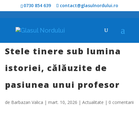
0730 854 639
contact@glasulnordului.ro
Stele tinere sub lumina
istoriei, călăuzite de
pasiunea unui profesor
de
Barbazan Valica
|
mart. 10, 2026
|
Actualitate
|
0 comentarii