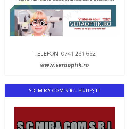
TELEFON 0741 261 662
www.veraoptik.ro
S.C MIRA COM S.R.L HUDEȘTI