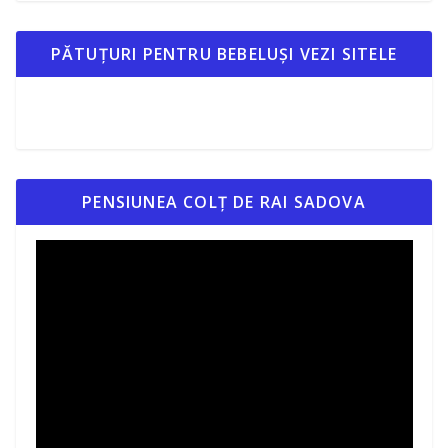
PĂTUȚURI PENTRU BEBELUȘI VEZI SITELE
PENSIUNEA COLȚ DE RAI SADOVA