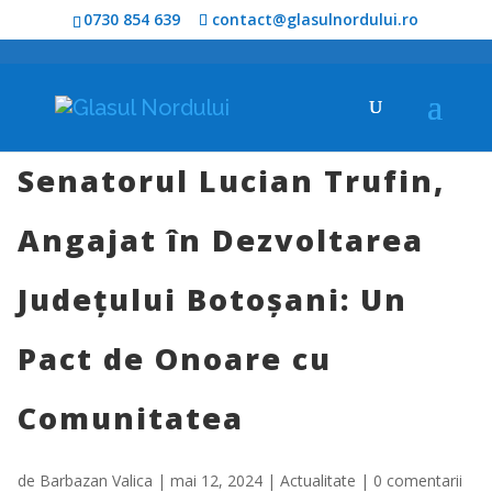
0730 854 639
contact@glasulnordului.ro
Senatorul Lucian Trufin,
Angajat în Dezvoltarea
Județului Botoșani: Un
Pact de Onoare cu
Comunitatea
de
Barbazan Valica
|
mai 12, 2024
|
Actualitate
|
0 comentarii