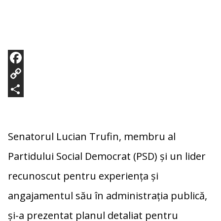
F
a
C
c
o
P
e
p
a
b
y
r
Senatorul Lucian Trufin, membru al
o
L
t
Partidului Social Democrat (PSD) și un lider
o
i
a
recunoscut pentru experiența și
k
n
j
angajamentul său în administrația publică,
k
e
a
și-a prezentat planul detaliat pentru