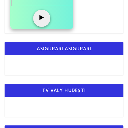
a
z
▶️
ă
ASIGURARI ASIGURARI
TV VALY HUDEȘTI