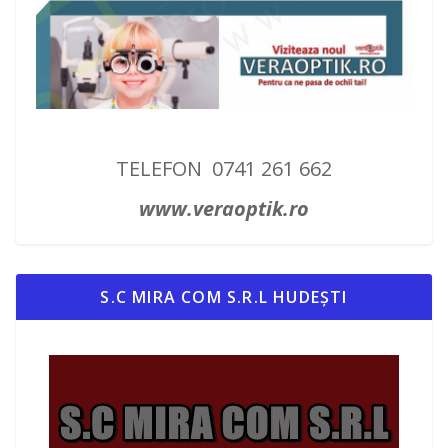
TELEFON 0741 261 662
www.veraoptik.ro
S.C MIRA COM S.R.L HUDEȘTI