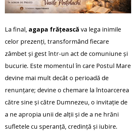
La
final,
agapa
frățească
va
lega
inimile
celor
prezenți,
transformând
fiecare
zâmbet
și
gest
într-
un
act
de
comuniune
și
bucurie.
Este
momentul
în
care
Postul
Mare
devine
mai
mult
decât
o
perioadă
de
renunțare;
devine
o
chemare
la
întoarcerea
către
sine
și
către
Dumnezeu,
o
invitație
de
a
ne
apropia
unii
de
alții
și
de
a
ne
hrăni
sufletele
cu
speranță,
credință
și
iubire.