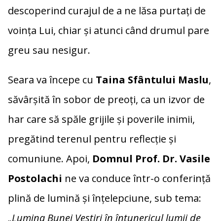
descoperind
curajul
de
a
ne
lăsa
purtați
de
voința
Lui,
chiar
și
atunci
când
drumul
pare
greu
sau
nesigur.
Seara
va
începe
cu
Taina
Sfântului
Maslu
,
săvârșită
în
sobor
de
preoți,
ca
un
izvor
de
har
care
să
spăle
grijile
și
poverile
inimii,
pregătind
terenul
pentru
reflecție
și
comuniune.
Apoi,
Domnul
Prof.
Dr.
Vasile
Postolachi
ne
va
conduce
într-
o
conferință
plină
de
lumină
și
înțelepciune,
sub
tema:
„
Lumina
Bunei
Vestiri
în
întunericul
lumii
de