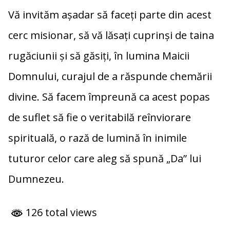
Vă
invităm
așadar
să
faceți
parte
din
acest
cerc
misionar,
să
vă
lăsați
cuprinși
de
taina
rugăciunii
și
să
găsiți,
în
lumina
Maicii
Domnului,
curajul
de
a
răspunde
chemării
divine.
Să
facem
împreună
ca
acest
popas
de
suflet
să
fie
o
veritabilă
reînviorare
spirituală,
o
rază
de
lumină
în
inimile
tuturor
celor
care
aleg
să
spună „
Da”
lui
Dumnezeu.
126 total views