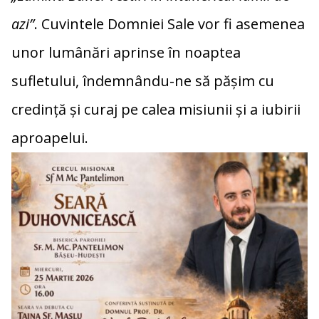
azi”
.
Cuvintele
Domniei
Sale
vor
fi
asemenea
unor
lumânări
aprinse
în
noaptea
sufletului,
îndemnându-
ne
să
pășim
cu
credință
și
curaj
pe
calea
misiunii
și
a
iubirii
aproapelui.