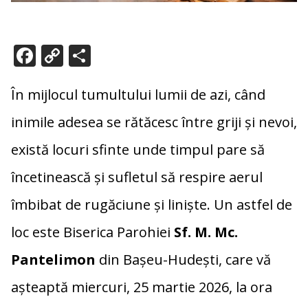
F
C
P
ac
o
ar
e
p
ta
În
mijlocul
tumultului
lumii
de
azi,
când
b
y
je
inimile
adesea
se
rătăcesc
între
griji
și
nevoi,
o
Li
az
există
locuri
sfinte
unde
timpul
pare
să
o
n
ă
încetinească
și
sufletul
să
respire
aerul
k
k
îmbibat
de
rugăciune
și
liniște.
Un
astfel
de
loc
este
Biserica
Parohiei
Sf.
M.
Mc.
Pantelimon
din
Bașeu-
Hudești,
care
vă
așteaptă
miercuri,
25
martie
2026,
la
ora