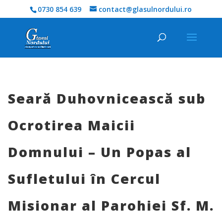
0730 854 639
contact@glasulnordului.ro
Seară Duhovnicească sub
Ocrotirea Maicii
Domnului – Un Popas al
Sufletului în Cercul
Misionar al Parohiei Sf. M.