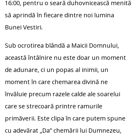
16:
00,
pentru
o
seară
duhovnicească
menită
să
aprindă
în
fiecare
dintre
noi
lumina
Bunei
Vestiri.
Sub
ocrotirea
blândă
a
Maicii
Domnului,
această
întâlnire
nu
este
doar
un
moment
de
adunare,
ci
un
popas
al
inimii,
un
moment
în
care
chemarea
divină
ne
învăluie
precum
razele
calde
ale
soarelui
care
se
strecoară
printre
ramurile
primăverii.
Este
clipa
în
care
putem
spune
cu
adevărat „
Da”
chemării
lui
Dumnezeu,