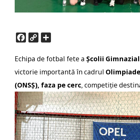
F
C
P
ac
o
ar
e
p
ta
Echipa de fotbal fete a
Școlii Gimnazia
b
y
je
victorie importantă în cadrul
Olimpiadei
o
Li
az
(ONSȘ), faza pe cerc
, competiție destina
o
n
ă
k
k