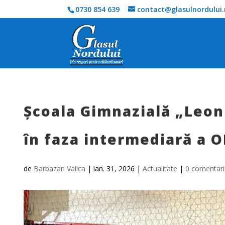
0730 854 639
contact@glasulnordului.
Școala Gimnazială „Leon 
în faza intermediară a O
de
Barbazan Valica
|
ian. 31, 2026
|
Actualitate
|
0 comentari