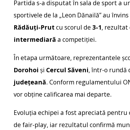
Partida s-a disputat în sala de sport a u
sportivele de la „Leon Dănailă” au învin
Rădăuți-Prut
cu scorul de
3-1
, rezultat
intermediară
a competiției.
În etapa următoare, reprezentantele școl
Dorohoi
și
Cercul Săveni
, într-o rundă
județeană
. Conform regulamentului O
vor obține calificarea mai departe.
Evoluția echipei a fost apreciată pentru 
de fair-play, iar rezultatul confirmă mun