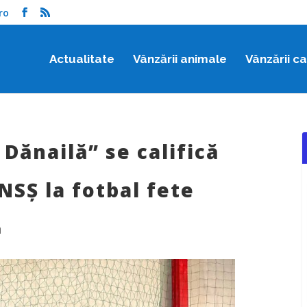
ro
Actualitate
Vânzării animale
Vânzării c
Dănailă” se califică
NSȘ la fotbal fete
i