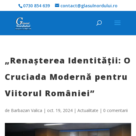
0730 854 639
contact@glasulnordului.ro
„Renașterea Identității: O
Cruciada Modernă pentru
Viitorul României”
de
Barbazan Valica
|
oct. 19, 2024
|
Actualitate
|
0 comentarii