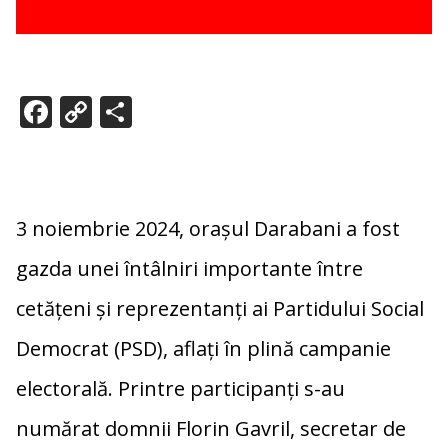
F
C
P
ac
o
ar
e
p
ta
b
y
je
3 noiembrie 2024, orașul Darabani a fost
o
Li
az
o
n
ă
gazda unei întâlniri importante între
k
k
cetățeni și reprezentanți ai Partidului Social
Democrat (PSD), aflați în plină campanie
electorală. Printre participanți s-au
numărat domnii Florin Gavril, secretar de