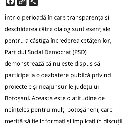
F
C
P
ac
o
ar
e
p
ta
Într-o perioadă în care transparența și
b
y
je
deschiderea către dialog sunt esențiale
o
Li
az
pentru a câștiga încrederea cetățenilor,
o
n
ă
Partidul Social Democrat (PSD)
k
k
demonstrează că nu este dispus să
participe la o dezbatere publică privind
proiectele și neajunsurile județului
Botoșani. Aceasta este o atitudine de
neînțeles pentru mulți botoșăneni, care
merită să fie informați și implicați în discuții