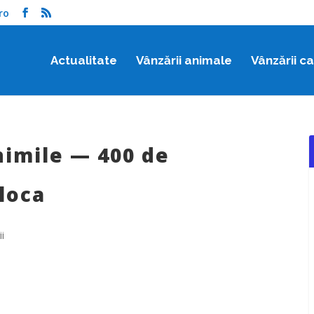
ro
Actualitate
Vânzării animale
Vânzării c
nimile — 400 de
loca
i