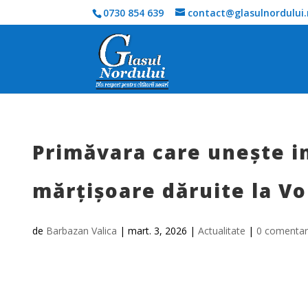
0730 854 639
contact@glasulnordului.
Primăvara care unește i
mărțișoare dăruite la Vo
de
Barbazan Valica
|
mart. 3, 2026
|
Actualitate
|
0 comentari