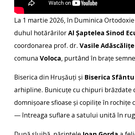
La 1 martie 2026, în Duminica Ortodoxiei 
duhul hotărârilor
Al Șaptelea Sinod E
coordonarea prof. dr.
Vasile Adăscălițe
comuna
Voloca
, purtând în brațe semne
Biserica din Hrușăuți și
Biserica Sfântu
arhipline. Bunicuțe cu chipuri brăzdate 
domnișoare sfioase și copilițe în rochițe 
— întreaga suflare a satului unită în ru
După slujbă, părintele
Ioan Gorda
a fel