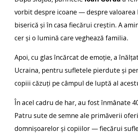
vorbit despre icoane — despre valoarea lo
biserică și în casa fiecărui creștin. A am
cer și o lumină care veghează familia.
Apoi, cu glas încărcat de emoție, a înăl
Ucraina, pentru sufletele pierdute și pen
copiii căzuți pe câmpul de luptă al acest
În acel cadru de har, au fost înmânate 40
Patru sute de semne ale primăverii oferi
domnișoarelor și copiilor — fiecărui sufle