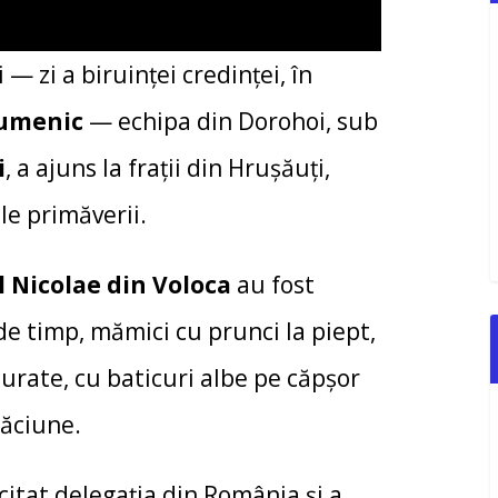
— zi a biruinței credinței, în
cumenic
— echipa din Dorohoi, sub
i
, a ajuns la frații din Hrușăuți,
le primăverii.
l Nicolae din Voloca
au fost
de timp, mămici cu prunci la piept,
curate, cu baticuri albe pe căpșor
găciune.
icitat delegația din România și a