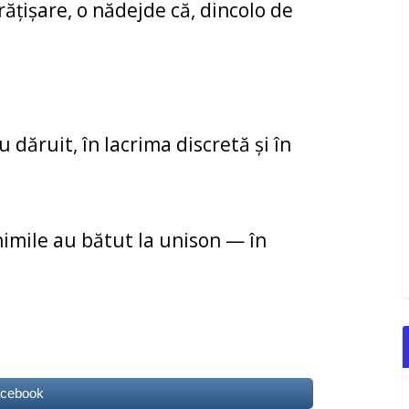
rățișare, o nădejde că, dincolo de
au dăruit, în lacrima discretă și în
inimile au bătut la unison — în
acebook