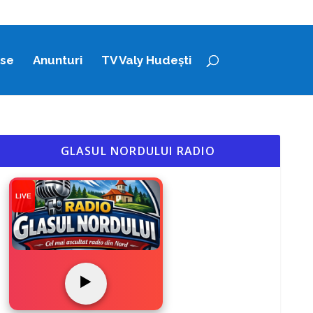
ase
Anunturi
TV Valy Hudești
GLASUL NORDULUI RADIO
LIVE
▶️