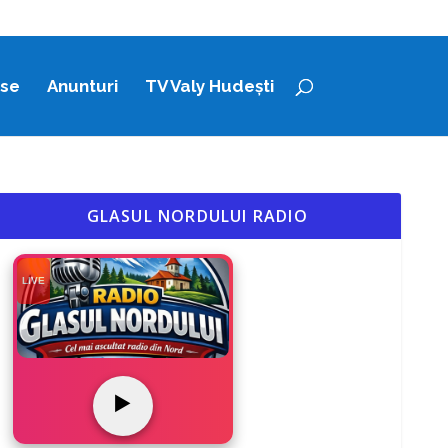
ase
Anunturi
TV Valy Hudești
GLASUL NORDULUI RADIO
LIVE
▶️