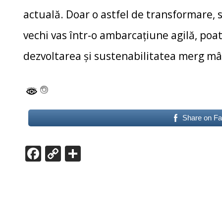
actuală. Doar o astfel de transformare, 
vechi vas într-o ambarcațiune agilă, poat
dezvoltarea și sustenabilitatea merg m
Share on F
F
C
P
ac
o
ar
e
p
ta
b
y
je
o
Li
az