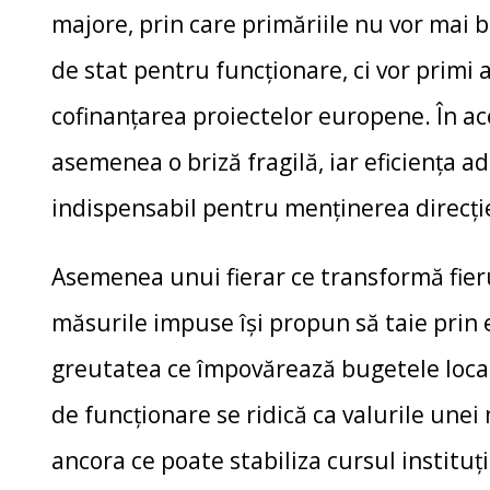
majore, prin care primăriile nu vor mai 
de stat pentru funcționare, ci vor primi a
cofinanțarea proiectelor europene. În ac
asemenea o briză fragilă, iar eficiența a
indispensabil pentru menținerea direcți
Asemenea unui fierar ce transformă fieru
măsurile impuse își propun să taie prin
greutatea ce împovărează bugetele locale
de funcționare se ridică ca valurile unei
ancora ce poate stabiliza cursul instituți