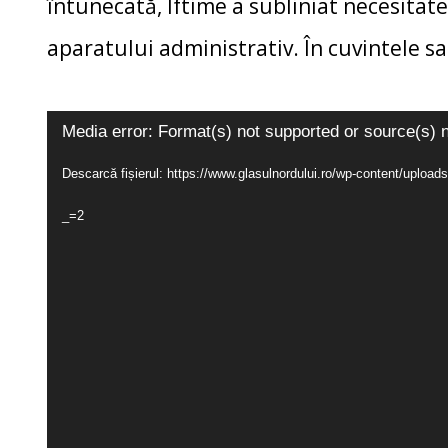
întunecată, Iftime a subliniat necesitate
aparatului administrativ. În cuvintele sal
Player
Media error: Format(s) not supported or source(s) 
video
Descarcă fișierul: https://www.glasulnordului.ro/wp-content/uploa
_=2