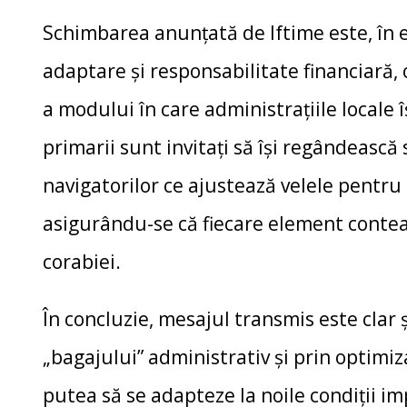
Schimbarea anunțată de Iftime este, în 
adaptare și responsabilitate financiară
a modului în care administrațiile locale î
primarii sunt invitați să își regândeasc
navigatorilor ce ajustează velele pentru 
asigurându-se că fiecare element conteaz
corabiei.
În concluzie, mesajul transmis este clar 
„bagajului” administrativ și prin optimiz
putea să se adapteze la noile condiții i