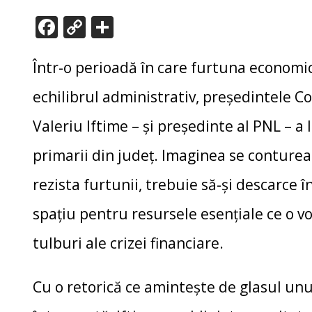
F
C
P
ac
o
ar
e
p
ta
Într-o perioadă în care furtuna economi
b
y
je
echilibrul administrativ, președintele Co
o
Li
az
Valeriu Iftime – și președinte al PNL – a
o
n
ă
primarii din județ. Imaginea se conturea
k
k
rezista furtunii, trebuie să-și descarce 
spațiu pentru resursele esențiale ce o v
tulburi ale crizei financiare.
Cu o retorică ce amintește de glasul un