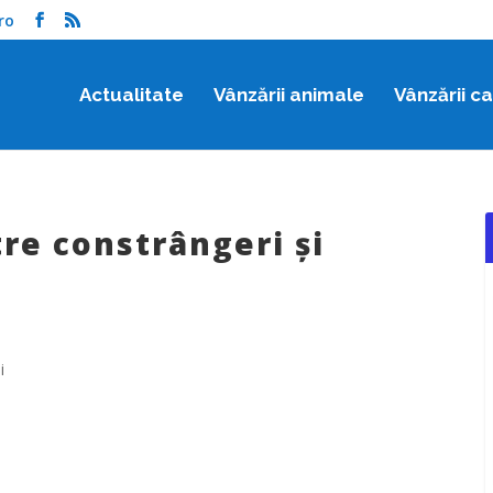
ro
Actualitate
Vânzării animale
Vânzării c
tre constrângeri și
i