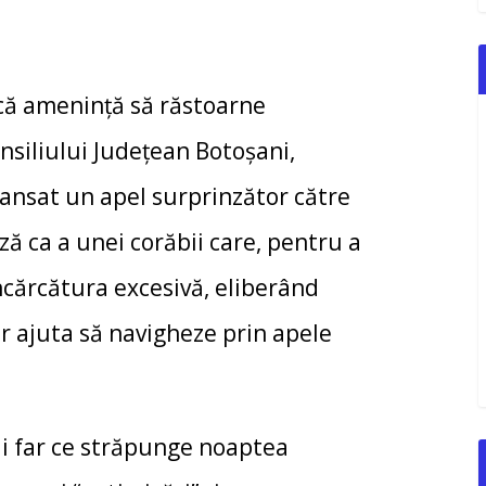
că amenință să răstoarne
nsiliului Județean Botoșani,
 lansat un apel surprinzător către
ză ca a unei corăbii care, pentru a
încărcătura excesivă, eliberând
or ajuta să navigheze prin apele
ui far ce străpunge noaptea