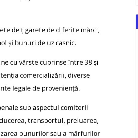
ete de ţigarete de diferite mărci,
ool şi bunuri de uz casnic.
ane cu vârste cuprinse între 38 şi
tenţia comercializării, diverse
ente legale de provenienţă.
penale sub aspectul comiterii
oducerea, transportul, preluarea,
nzarea bunurilor sau a mărfurilor