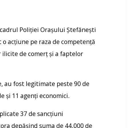
 cadrul Poliţiei Oraşului Ştefăneşti
zat o acţiune pe raza de competenţă
licite de comerţ şi a faptelor
e, au fost legitimate peste 90 de
e şi 11 agenţi economici.
plicate 37 de sancţiuni
stora depăşind suma de 44.000 de