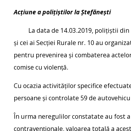
Acţiune a poliţiştilor la Ştefăneşti
La data de 14.03.2019, poliţiştii din
şi cei ai Secţiei Rurale nr. 10 au organi
pentru prevenirea şi combaterea actelor i
comise cu violenţă.
Cu ocazia activităţilor specifice efectuat
persoane şi controlate 59 de autovehicul
În urma neregulilor constatate au fost a
contravenţionale, valoarea totală a ace