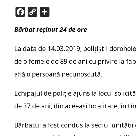
F
C
P
ac
o
ar
e
p
ta
Bărbat reţinut 24 de ore
b
y
je
o
Li
az
La data de 14.03.2019, poliţiştii dorohoie
o
n
ă
de o femeie de 89 de ani cu privire la fap
k
k
află o persoană necunoscută.
Echipajul de poliţie ajuns la locul solicit
de 37 de ani, din aceeaşi localitate, în t
Bărbatul a fost condus la sediul unităţii 