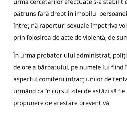
urma cercetărilor efectuate s-a stabilit 
pătruns fără drept în imobilul persoanei
întreţină raporturi sexuale împotriva voi
prin folosirea de acte de violenţă, de su
În urma probatoriului administrat, poliţ
de ore a bărbatului, pe numele lui fiind
aspectul comiterii infracţiunilor de tentat
urmând ca în cursul zilei de astăzi să fi
propunere de arestare preventivă.