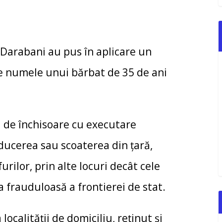
i Darabani au pus în aplicare un
 numele unui bărbat de 35 de ani
ni de închisoare cu executare
ducerea sau scoaterea din țară,
rilor, prin alte locuri decât cele
a frauduloasă a frontierei de stat.
localităţii de domiciliu, reţinut şi