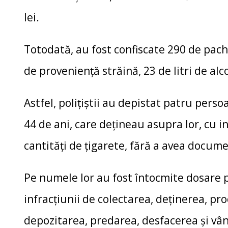
lei.
Totodată, au fost confiscate 290 de pach
de provenienţă străină, 23 de litri de alc
Astfel, poliţiştii au depistat patru perso
44 de ani, care deţineau asupra lor, cu in
cantităţi de ţigarete, fără a avea docum
Pe numele lor au fost întocmite dosare 
infracţiunii de colectarea, deţinerea, pr
depozitarea, predarea, desfacerea şi vâ