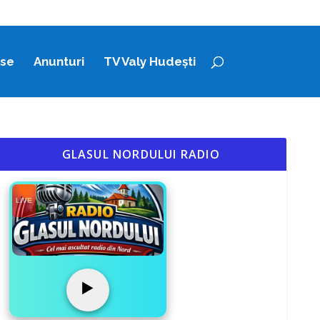
ase
Anunturi
TV Valy Hudești
GLASUL NORDULUI RADIO
LIVE
▶️