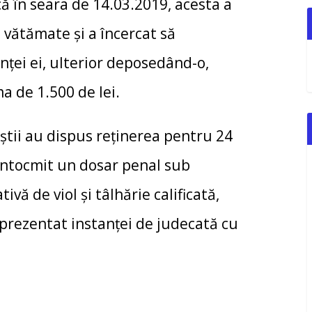
că în seara de 14.03.2019, acesta a
 vătămate şi a încercat să
nţei ei, ulterior deposedând-o,
ma de 1.500 de lei.
iştii au dispus reţinerea pentru 24
 întocmit un dosar penal sub
ivă de viol şi tâlhărie calificată,
e prezentat instanţei de judecată cu