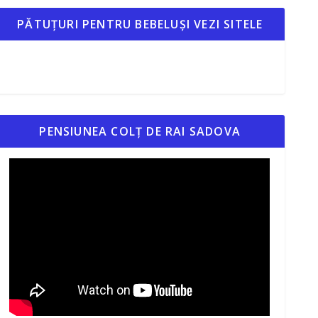
PĂTUȚURI PENTRU BEBELUȘI VEZI SITELE
PENSIUNEA COLȚ DE RAI SADOVA