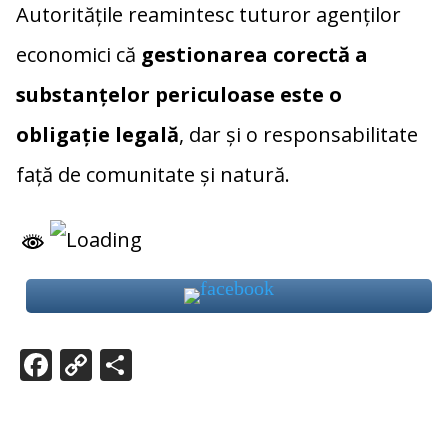
Autoritățile reamintesc tuturor agenților
economici că
gestionarea corectă a
substanțelor periculoase este o
obligație legală
, dar și o responsabilitate
față de comunitate și natură.
F
C
P
ac
o
ar
e
p
ta