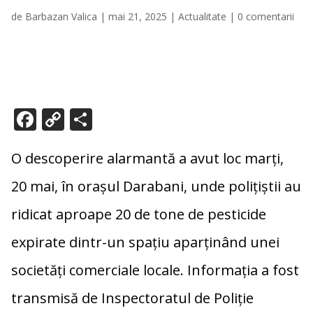
de
Barbazan Valica
|
mai 21, 2025
|
Actualitate
|
0 comentarii
F
C
P
ac
o
ar
e
p
ta
O descoperire alarmantă a avut loc marți,
b
y
je
20 mai, în orașul Darabani, unde polițiștii au
o
Li
az
ridicat aproape 20 de tone de pesticide
o
n
ă
expirate dintr-un spațiu aparținând unei
k
k
societăți comerciale locale. Informația a fost
transmisă de Inspectoratul de Poliție