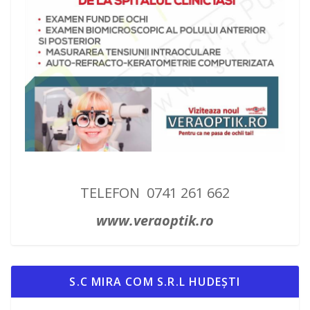
TELEFON 0741 261 662
www.veraoptik.ro
S.C MIRA COM S.R.L HUDEȘTI