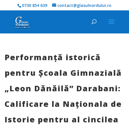
0730 854 639
contact@glasulnordului.ro
Performanță istorică
pentru Școala Gimnazială
„Leon Dănăilă” Darabani:
Calificare la Naționala de
Istorie pentru al cincilea