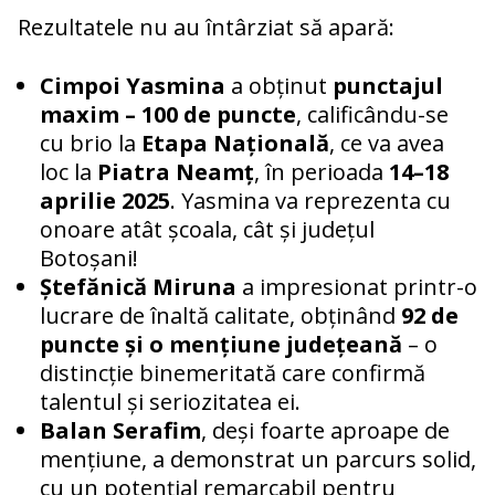
Rezultatele nu au întârziat să apară:
Cimpoi Yasmina
a obținut
punctajul
maxim – 100 de puncte
, calificându-se
cu brio la
Etapa Națională
, ce va avea
loc la
Piatra Neamț
, în perioada
14–18
aprilie 2025
. Yasmina va reprezenta cu
onoare atât școala, cât și județul
Botoșani!
Ștefănică Miruna
a impresionat printr-o
lucrare de înaltă calitate, obținând
92 de
puncte și o mențiune județeană
– o
distincție binemeritată care confirmă
talentul și seriozitatea ei.
Balan Serafim
, deși foarte aproape de
mențiune, a demonstrat un parcurs solid,
cu un potențial remarcabil pentru