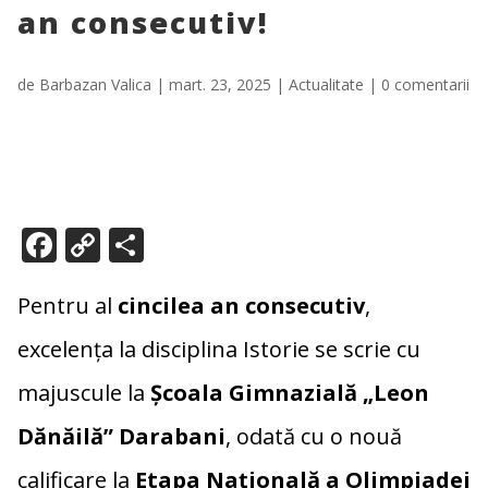
an consecutiv!
de
Barbazan Valica
|
mart. 23, 2025
|
Actualitate
|
0 comentarii
F
C
P
ac
o
ar
e
p
ta
Pentru al
cincilea an consecutiv
,
b
y
je
excelența la disciplina Istorie se scrie cu
o
Li
az
majuscule la
Școala Gimnazială „Leon
o
n
ă
Dănăilă” Darabani
, odată cu o nouă
k
k
calificare la
Etapa Națională a Olimpiadei