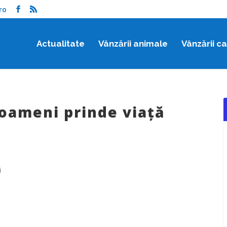
ro
Actualitate
Vânzării animale
Vânzării c
u oameni prinde viață
i