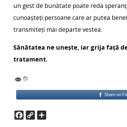
un gest de bunătate poate reda speranța
cunoașteți persoane care ar putea benef
transmiteți mai departe vestea.
Sănătatea ne unește, iar grija față 
tratament.
Share on F
F
C
P
ac
o
ar