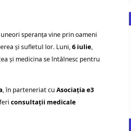
r uneori speranța vine prin oameni
rea și sufletul lor. Luni,
6 iulie
,
tea și medicina se întâlnesc pentru
a
, în parteneriat cu
Asociația e3
oferi
consultații medicale