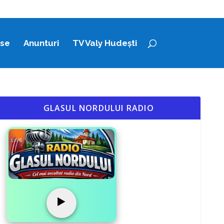
ase
Anunturi
TV Valy Hudești
GLASUL NORDULUI RADIO
LIVE
▶️