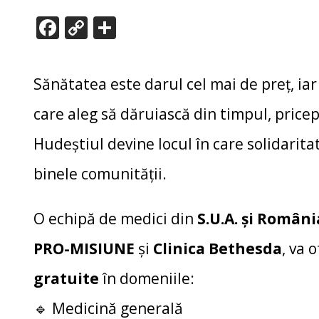
F
C
P
ac
o
ar
e
p
ta
Sănătatea este darul cel mai de preț, ia
b
y
je
o
Li
az
care aleg să dăruiască din timpul, pricepe
o
n
ă
Hudeștiul devine locul în care solidarita
k
k
binele comunității.
O echipă de medici din
S.U.A. și Români
PRO-MISIUNE
și
Clinica Bethesda
, va 
gratuite
în domeniile:
🔹 Medicină generală