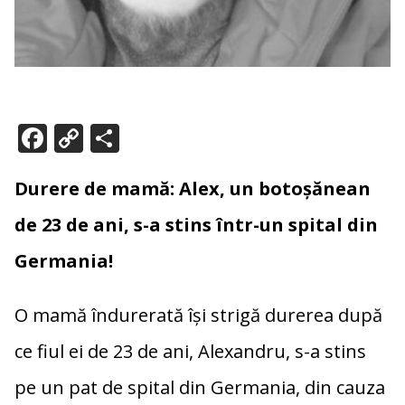
F
C
P
ac
o
ar
e
p
ta
Durere de mamă: Alex, un botoșănean
b
y
je
de 23 de ani, s-a stins într-un spital din
o
Li
az
Germania!
o
n
ă
k
k
O mamă îndurerată își strigă durerea după
ce fiul ei de 23 de ani, Alexandru, s-a stins
pe un pat de spital din Germania, din cauza