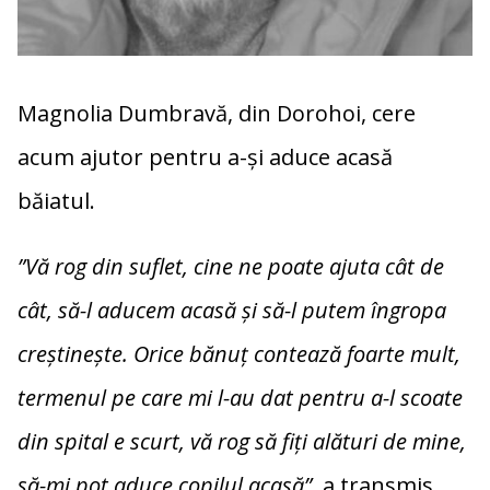
Magnolia Dumbravă, din Dorohoi, cere
acum ajutor pentru a-și aduce acasă
băiatul.
”Vă rog din suflet, cine ne poate ajuta cât de
cât, să-l aducem acasă și să-l putem îngropa
creștinește. Orice bănuț contează foarte mult,
termenul pe care mi l-au dat pentru a-l scoate
din spital e scurt, vă rog să fiți alături de mine,
să-mi pot aduce copilul acasă”,
a transmis