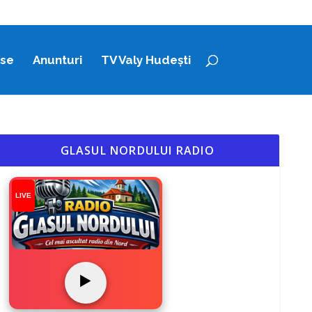
ase
Anunturi
TV Valy Hudești
GLASUL NORDULUI RADIO
LIVE
▶️