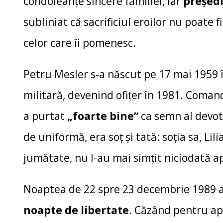
condoleanțe sincere familiei, iar
președi
subliniat că sacrificiul eroilor nu poate f
celor care îi pomenesc.
Petru Mesler s-a născut pe 17 mai 1959 î
militară, devenind ofițer în 1981. Coma
a purtat
„foarte bine”
ca semn al devo
de uniformă, era soț și tată: soția sa, Lilia
jumătate, nu l-au mai simțit niciodată a
Noaptea de 22 spre 23 decembrie 1989 a
noapte de libertate
. Căzând pentru ap