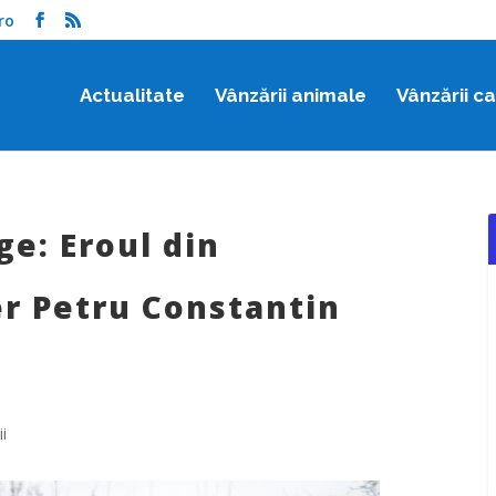
ro
Actualitate
Vânzării animale
Vânzării c
ge: Eroul din
er Petru Constantin
i