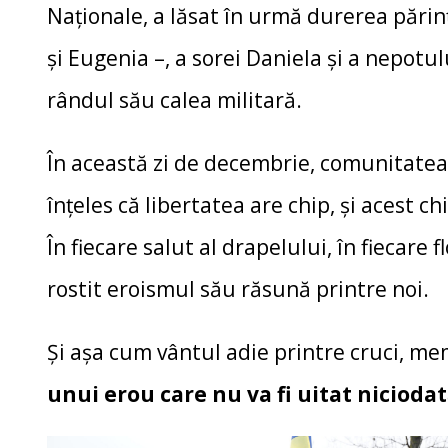
Naționale, a lăsat în urmă durerea părinți
și Eugenia –, a sorei Daniela și a nepotul
rândul său calea militară.
În această zi de decembrie, comunitatea a 
înțeles că libertatea are chip, și acest 
În fiecare salut al drapelului, în fiecare 
rostit eroismul său răsună printre noi.
Și așa cum vântul adie printre cruci, me
unui erou care nu va fi uitat niciodat