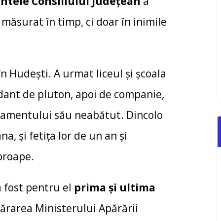
ntele Consiliului Județean
a
i măsurat în timp, ci doar în inimile
n Hudești. A urmat liceul și școala
ndant de pluton, apoi de companie,
tamentului său neabătut. Dincolo
na, și fetița lor de un an și
proape.
 fost pentru el
prima și ultima
ărarea Ministerului Apărării