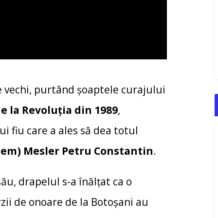
e vechi, purtând șoaptele curajului
de la Revoluția din 1989
,
i fiu care a ales să dea totul
tem) Mesler Petru Constantin
.
u, drapelul s-a înălțat ca o
rzii de onoare de la Botoșani au