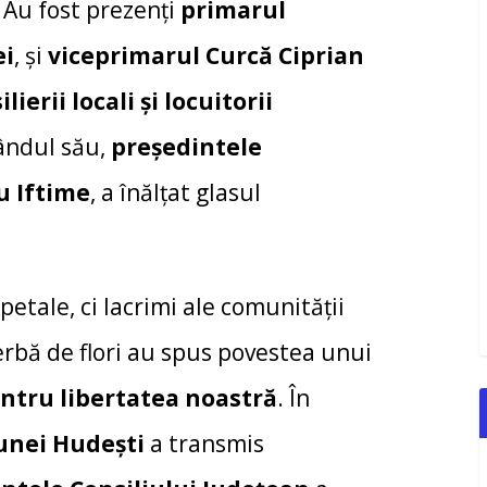
 Au fost prezenți
primarul
ei
, și
viceprimarul Curcă Ciprian
lierii locali și locuitorii
rândul său,
președintele
u Iftime
, a înălțat glasul
etale, ci lacrimi ale comunității
jerbă de flori au spus povestea unui
pentru libertatea noastră
. În
unei Hudești
a transmis