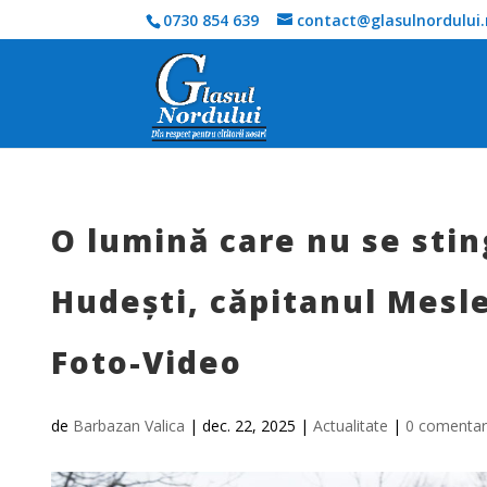
0730 854 639
contact@glasulnordului.
O lumină care nu se stin
Hudești, căpitanul Mesl
Foto-Video
de
Barbazan Valica
|
dec. 22, 2025
|
Actualitate
|
0 comentari