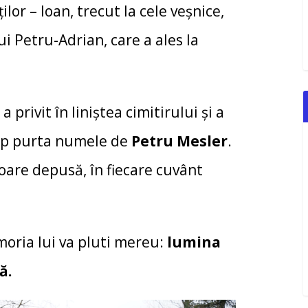
lor – Ioan, trecut la cele veșnice,
ui Petru-Adrian, care a ales la
privit în liniștea cimitirului și a
chip purta numele de
Petru Mesler
.
floare depusă, în fiecare cuvânt
moria lui va pluti mereu:
lumina
ă.