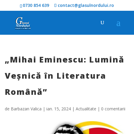
0730 854 639
contact@glasulnordului.ro
„Mihai Eminescu: Lumină
Veșnică în Literatura
Română”
de
Barbazan Valica
|
ian. 15, 2024
|
Actualitate
|
0 comentarii