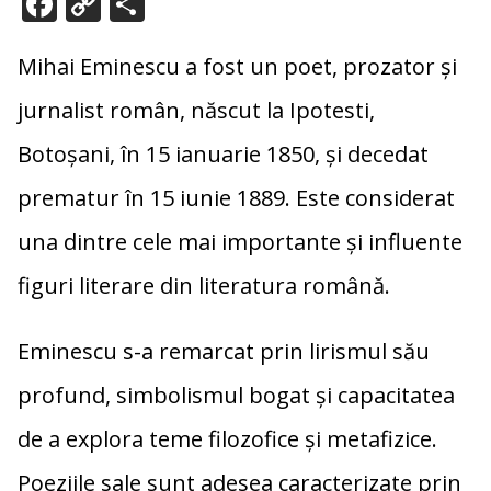
F
C
P
ac
o
ar
e
p
ta
Mihai Eminescu a fost un poet, prozator și
b
y
je
jurnalist român, născut la Ipotesti,
o
Li
az
Botoșani, în 15 ianuarie 1850, și decedat
o
n
ă
prematur în 15 iunie 1889. Este considerat
k
k
una dintre cele mai importante și influente
figuri literare din literatura română.
Eminescu s-a remarcat prin lirismul său
profund, simbolismul bogat și capacitatea
de a explora teme filozofice și metafizice.
Poeziile sale sunt adesea caracterizate prin