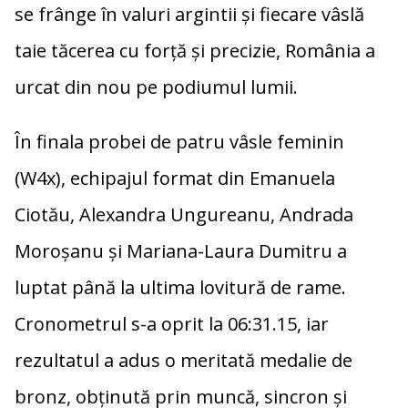
b
y
je
se frânge în valuri argintii și fiecare vâslă
o
Li
az
taie tăcerea cu forță și precizie, România a
o
n
ă
urcat din nou pe podiumul lumii.
k
k
În finala probei de patru vâsle feminin
(W4x), echipajul format din Emanuela
Ciotău, Alexandra Ungureanu, Andrada
Moroșanu și Mariana-Laura Dumitru a
luptat până la ultima lovitură de rame.
Cronometrul s-a oprit la 06:31.15, iar
rezultatul a adus o meritată medalie de
bronz, obținută prin muncă, sincron și