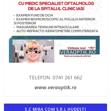
TELEFON 0741 261 662
www.veraoptik.ro
S.C MIRA COM S.R.L HUDEȘTI