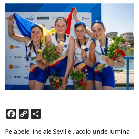
F
C
P
ac
o
ar
e
p
ta
Pe apele line ale Sevillei, acolo unde lumina