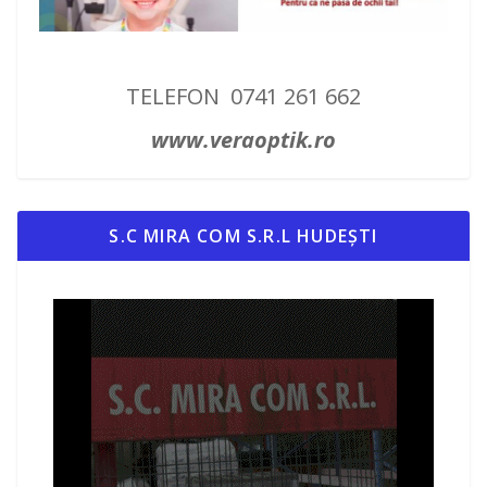
TELEFON 0741 261 662
www.veraoptik.ro
S.C MIRA COM S.R.L HUDEȘTI