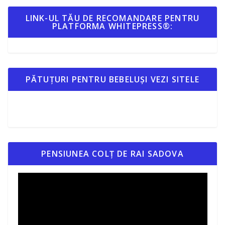
LINK-UL TĂU DE RECOMANDARE PENTRU
PLATFORMA WHITEPRESS®:
PĂTUȚURI PENTRU BEBELUȘI VEZI SITELE
PENSIUNEA COLȚ DE RAI SADOVA