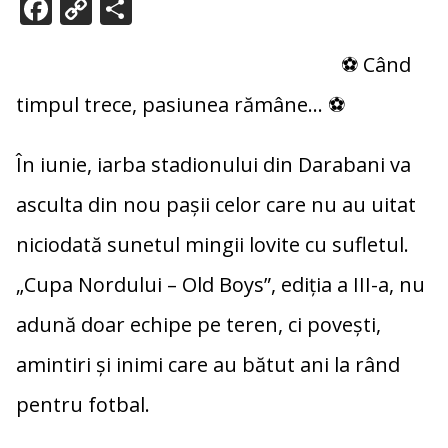
F
C
P
ac
o
ar
e
p
ta
⚽ Când
b
y
je
timpul trece, pasiunea rămâne… ⚽
o
Li
az
o
n
ă
În iunie, iarba stadionului din Darabani va
k
k
asculta din nou pașii celor care nu au uitat
niciodată sunetul mingii lovite cu sufletul.
„Cupa Nordului – Old Boys”, ediția a III-a, nu
adună doar echipe pe teren, ci povești,
amintiri și inimi care au bătut ani la rând
pentru fotbal.