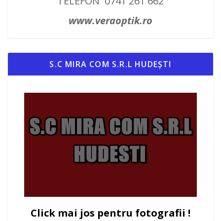
TELEFON 0741 261 662
www.veraoptik.ro
S.C MIRA COM S.R.L HUDEȘTI
Click mai jos pentru fotografii !