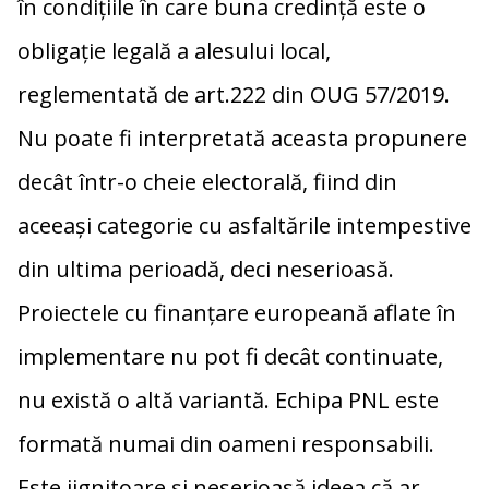
în condițiile în care buna credință este o
k
k
obligație legală a alesului local,
reglementată de art.222 din OUG 57/2019.
Nu poate fi interpretată aceasta propunere
decât într-o cheie electorală, fiind din
aceeaşi categorie cu asfaltările intempestive
din ultima perioadă, deci neserioasă.
Proiectele cu finanţare europeană aflate în
implementare nu pot fi decât continuate,
nu există o altă variantă. Echipa PNL este
formată numai din oameni responsabili.
Este jignitoare şi neserioasă ideea că ar