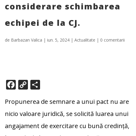
considerare schimbarea
echipei de la CJ.
de
Barbazan Valica
|
iun. 5, 2024
|
Actualitate
|
0 comentarii
F
C
P
ac
o
ar
e
p
ta
Propunerea de semnare a unui pact nu are
b
y
je
nicio valoare juridică, se solicită luarea unui
o
Li
az
angajament de exercitare cu bună credință,
o
n
ă