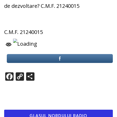
de dezvoltare? C.M.F. 21240015
C.M.F. 21240015
F
C
P
ac
o
ar
e
p
ta
b
y
je
o
Li
az
GLASUL NORDULUI RADIO