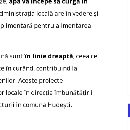
ize,
apa va începe să curgă în
administrația locală are în vedere și
 suplimentară pentru alimentarea
ună sunt
în linie dreaptă
, ceea ce
e în curând, contribuind la
enilor. Aceste proiecte
locale în direcția îmbunătățirii
ructurii în comuna Hudești.