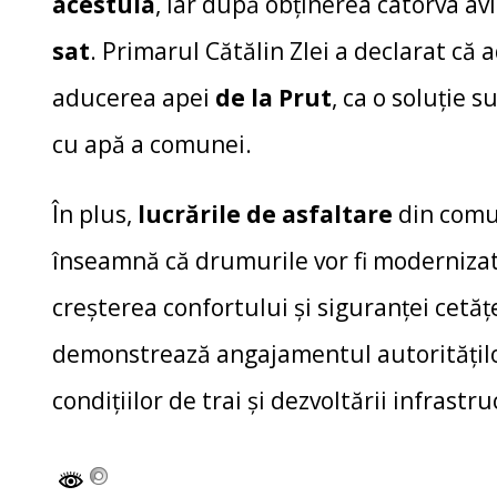
acestuia
, iar după obținerea câtorva av
sat
. Primarul Cătălin Zlei a declarat că 
aducerea apei
de la Prut
, ca o soluție
cu apă a comunei.
În plus,
lucrările de asfaltare
din com
înseamnă că drumurile vor fi modernizat
creșterea confortului și siguranței cetăț
demonstrează angajamentul autorităților 
condițiilor de trai și dezvoltării infrast