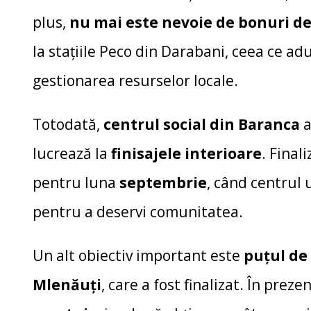
plus,
nu mai este nevoie de bonuri d
la stațiile Peco din Darabani, ceea ce adu
gestionarea resurselor locale.
Totodată,
centrul social din Baranca
a
lucrează la
finisajele interioare
. Final
pentru luna
septembrie
, când centrul 
pentru a deservi comunitatea.
Un alt obiectiv important este
puțul de
Mlenăuți
, care a fost finalizat. În preze