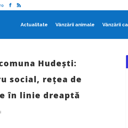
ro
Actualitate
Vânzării animale
Vânzării c
n comuna Hudești:
u social, rețea de
re în linie dreaptă
i