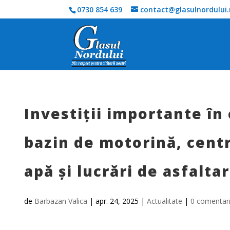
0730 854 639
contact@glasulnordului.
Investiții importante î
bazin de motorină, centr
apă și lucrări de asfalta
de
Barbazan Valica
|
apr. 24, 2025
|
Actualitate
|
0 comentari