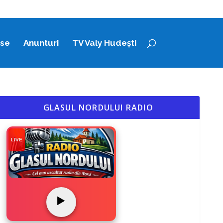
ase
Anunturi
TV Valy Hudești
GLASUL NORDULUI RADIO
LIVE
▶️