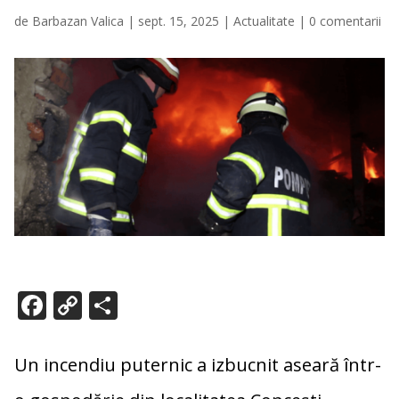
de
Barbazan Valica
|
sept. 15, 2025
|
Actualitate
|
0 comentarii
F
C
P
ac
o
ar
e
p
ta
Un incendiu puternic a izbucnit aseară într-
b
y
je