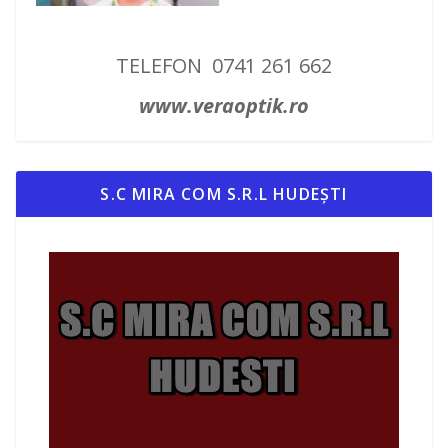
TELEFON 0741 261 662
www.veraoptik.ro
S.C MIRA COM S.R.L HUDEȘTI