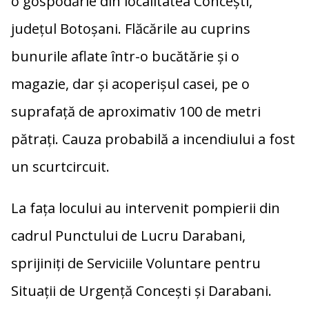
o gospodărie din localitatea Concești,
o
Li
az
județul Botoșani. Flăcările au cuprins
o
n
ă
k
k
bunurile aflate într-o bucătărie și o
magazie, dar și acoperișul casei, pe o
suprafață de aproximativ 100 de metri
pătrați. Cauza probabilă a incendiului a fost
un scurtcircuit.
La fața locului au intervenit pompierii din
cadrul Punctului de Lucru Darabani,
sprijiniți de Serviciile Voluntare pentru
Situații de Urgență Concești și Darabani.