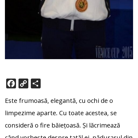
F
C
P
ac
o
ar
e
p
ta
Este frumoasă, elegantă, cu ochi de o
b
y
je
limpezime aparte. Cu toate acestea, se
o
Li
az
consideră o fire băiețoasă. Și lăcrimează
o
n
ă
când vorbește despre tatăl ei, pădurarul din