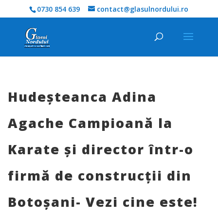
0730 854 639
contact@glasulnordului.ro
Hudeșteanca Adina
Agache Campioană la
Karate și director într-o
firmă de construcții din
Botoșani- Vezi cine este!