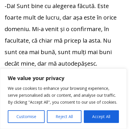
-Da! Sunt bine cu alegerea făcută. Este
foarte mult de lucru, dar așa este în orice
domeniu. Mi-a venit și o confirmare, în
facultate, că chiar mă pricep la asta. Nu
sunt cea mai bună, sunt mulți mai buni
decât mine, dar mă autodepășesc.
We value your privacy
-Ați fost și în America, printr-un program Work
We use cookies to enhance your browsing experience,
and Travel foarte popular pentru studenți.
serve personalised ads or content, and analyse our traffic.
By clicking "Accept All", you consent to our use of cookies.
-Da, este o modalitate de a lua contact cu
Customise
Reject All
Accept All
Faceboo
Copy
țara respectivă. Muncești și vizitezi. Am avut
Link