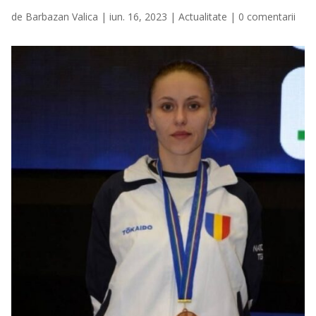
de
Barbazan Valica
|
iun. 16, 2023
|
Actualitate
|
0 comentarii