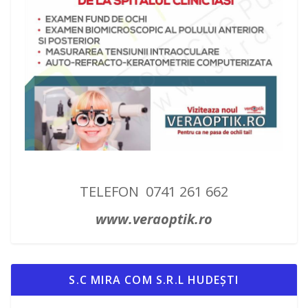
TELEFON 0741 261 662
www.veraoptik.ro
S.C MIRA COM S.R.L HUDEȘTI