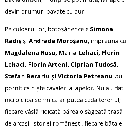
k
k
devin drumuri pavate cu aur.
Pe culoarul lor, botoșănencele
Simona
Radiș
și
Andrada Moroșanu
, împreună cu
Magdalena Rusu, Maria Lehaci, Florin
Lehaci, Florin Arteni, Ciprian Tudosă,
Ștefan Berariu și Victoria Petreanu
, au
pornit ca niște cavaleri ai apelor. Nu au dat
nici o clipă semn că ar putea ceda terenul;
fiecare vâslă ridicată părea o săgeată trasă
de arcașii istoriei românești, fiecare bătaie