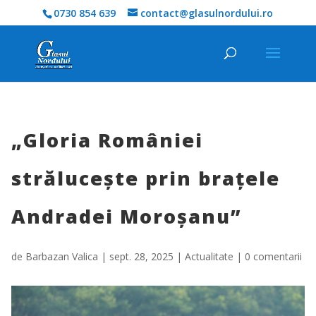
0730 854 639
contact@glasulnordului.ro
„Gloria României
strălucește prin brațele
Andradei Moroșanu”
de
Barbazan Valica
|
sept. 28, 2025
|
Actualitate
|
0 comentarii