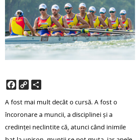
F
C
P
ac
o
ar
e
p
ta
A fost mai mult decât o cursă. A fost o
b
y
je
încoronare a muncii, a disciplinei și a
o
Li
az
credinței neclintite că, atunci când inimile
o
n
ă
bat la unison, munții se pot muta, iar apele