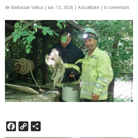
de
Barbazan Valica
|
iun. 13, 2026
|
Actualitate
|
0 comentarii
F
C
P
ac
o
ar