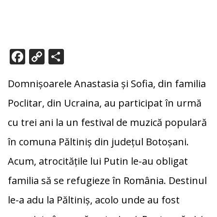
F
C
P
ac
o
ar
e
p
ta
Domnișoarele Anastasia și Sofia, din familia
b
y
je
Poclitar, din Ucraina, au participat în urmă
o
Li
az
cu trei ani la un festival de muzică populară
o
n
ă
în comuna Păltiniș din județul Botoșani.
k
k
Acum, atrocitățile lui Putin le-au obligat
familia să se refugieze în România. Destinul
le-a adu la Păltiniș, acolo unde au fost