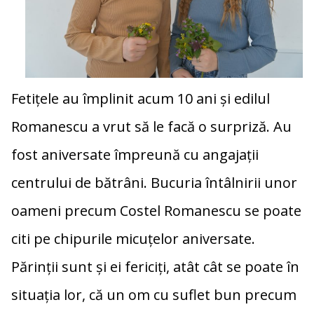
Fetițele au împlinit acum 10 ani și edilul
Romanescu a vrut să le facă o surpriză. Au
fost aniversate împreună cu angajații
centrului de bătrâni. Bucuria întâlnirii unor
oameni precum Costel Romanescu se poate
citi pe chipurile micuțelor aniversate.
Părinții sunt și ei fericiți, atât cât se poate în
situația lor, că un om cu suflet bun precum