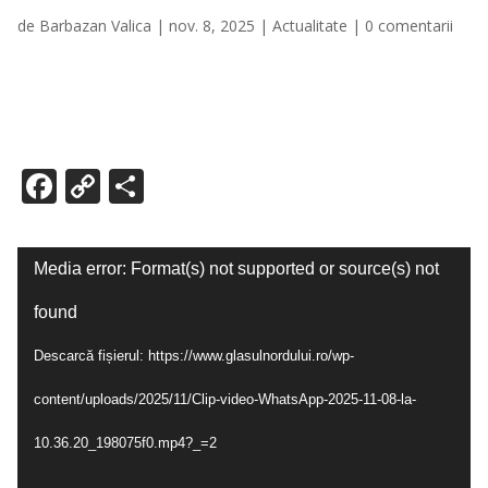
de
Barbazan Valica
|
nov. 8, 2025
|
Actualitate
|
0 comentarii
F
C
P
ac
o
ar
e
p
ta
Player
Media error: Format(s) not supported or source(s) not
b
y
je
video
o
Li
az
found
o
n
ă
Descarcă fișierul: https://www.glasulnordului.ro/wp-
k
k
content/uploads/2025/11/Clip-video-WhatsApp-2025-11-08-la-
10.36.20_198075f0.mp4?_=2