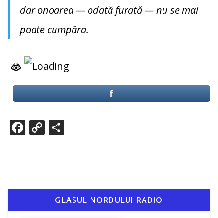
dar onoarea — odată furată — nu se mai
poate cumpăra.
F
C
P
ac
o
ar
e
p
ta
b
y
je
o
Li
az
o
n
ă
GLASUL NORDULUI RADIO