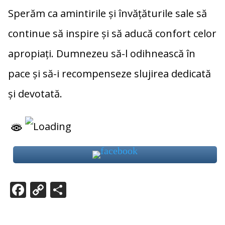
Sperăm ca amintirile și învățăturile sale să
continue să inspire și să aducă confort celor
apropiați. Dumnezeu să-l odihnească în
pace și să-i recompenseze slujirea dedicată
și devotată.
F
C
P
ac
o
ar
e
p
ta