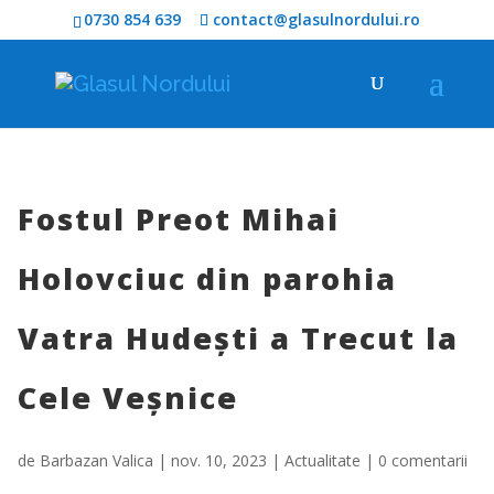
0730 854 639
contact@glasulnordului.ro
Fostul Preot Mihai
Holovciuc din parohia
Vatra Hudești a Trecut la
Cele Veșnice
de
Barbazan Valica
|
nov. 10, 2023
|
Actualitate
|
0 comentarii