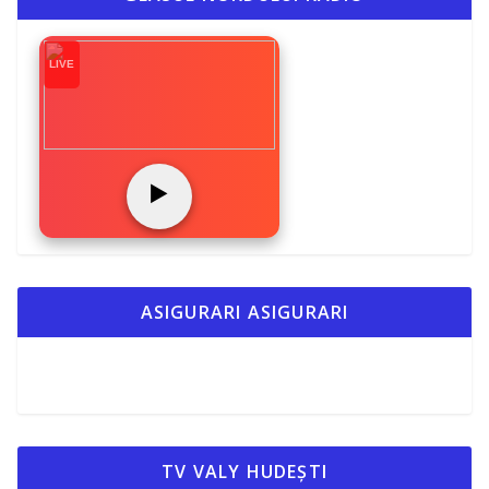
o
n
ă
k
k
LIVE
▶️
ASIGURARI ASIGURARI
TV VALY HUDEȘTI