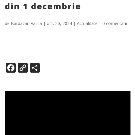
din 1 decembrie
de
Barbazan Valica
|
oct. 20, 2024
|
Actualitate
|
0 comentarii
F
C
P
ac
o
ar
e
p
ta
b
y
je
o
Li
az
o
n
ă
k
k