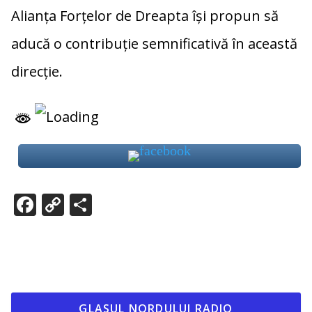
Alianța Forțelor de Dreapta își propun să
aducă o contribuție semnificativă în această
direcție.
F
C
P
ac
o
ar
e
p
ta
b
y
je
o
Li
az
GLASUL NORDULUI RADIO