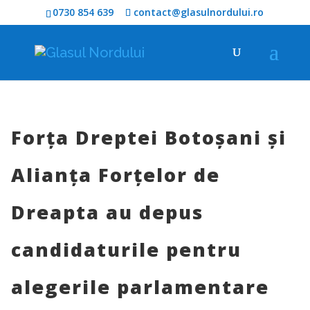
0730 854 639
contact@glasulnordului.ro
Forța Dreptei Botoșani și
Alianța Forțelor de
Dreapta au depus
candidaturile pentru
alegerile parlamentare