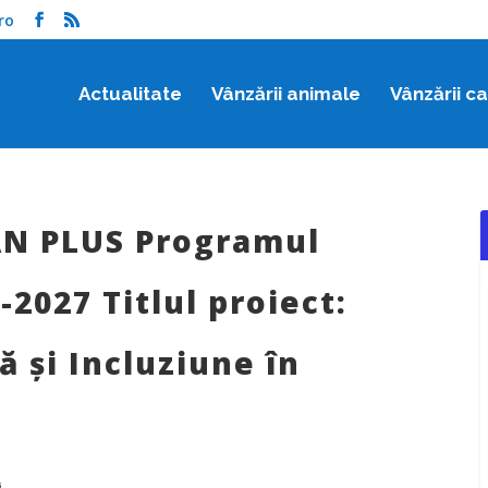
ro
Actualitate
Vânzării animale
Vânzării c
N PLUS Programul
2027 Titlul proiect:
ă și Incluziune în
i