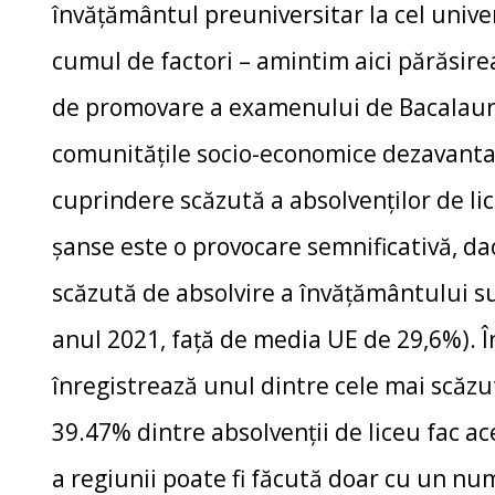
învățământul preuniversitar la cel unive
cumul de factori – amintim aici părăsirea
de promovare a examenului de Bacalaurea
comunitățile socio-economice dezavantaj
cuprindere scăzută a absolvenților de lic
șanse este o provocare semnificativă, da
scăzută de absolvire a învăţământului su
anul 2021, față de media UE de 29,6%). 
înregistrează unul dintre cele mai scăzu
39.47% dintre absolvenții de liceu fac ac
a regiunii poate fi făcută doar cu un nu