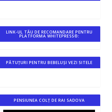
LINK-UL TĂU DE RECOMANDARE PENTRU
PLATFORMA WHITEPRESS®:
PĂTUȚURI PENTRU BEBELUȘI VEZI SITELE
PENSIUNEA COLȚ DE RAI SADOVA