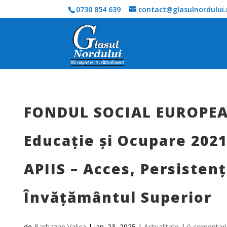
0730 854 639
contact@glasulnordului.
FONDUL SOCIAL EUROPEA
Educație și Ocupare 2021-
APIIS – Acces, Persistenț
Învățământul Superior
de
Barbazan Valica
|
ian. 23, 2025
|
Actualitate
|
0 comentari