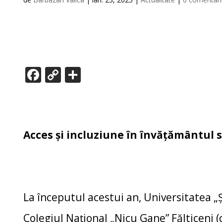
F
C
P
ac
o
ar
e
p
ta
b
y
je
o
Li
az
Acces și incluziune în învățământul
o
n
ă
k
k
La începutul acestui an, Universitatea „
Colegiul Național „Nicu Gane” Fălticeni (