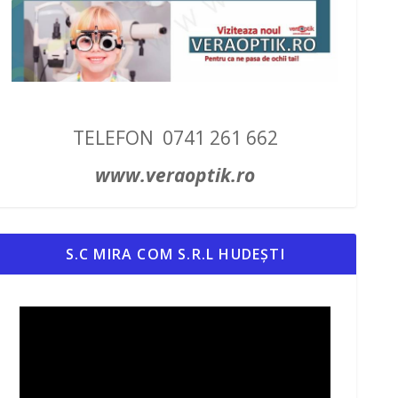
TELEFON 0741 261 662
www.veraoptik.ro
S.C MIRA COM S.R.L HUDEȘTI