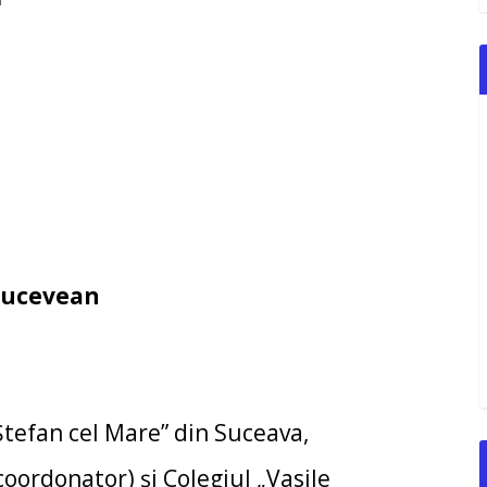
 sucevean
Ștefan cel Mare” din Suceava,
coordonator) și Colegiul „Vasile