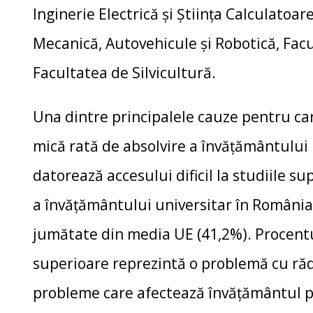
Inginerie Electrică și Știința Calculatoar
Mecanică, Autovehicule și Robotică, Facu
Facultatea de Silvicultură.
Una dintre principalele cauze pentru ca
mică rată de absolvire a învăţământului u
datorează accesului dificil la studiile su
a învăţământului universitar în România
jumătate din media UE (41,2%). Procentu
superioare reprezintă o problemă cu rădă
probleme care afectează învățământul pr