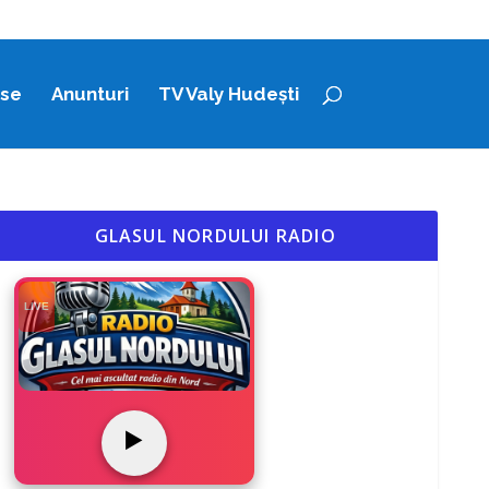
ase
Anunturi
TV Valy Hudești
GLASUL NORDULUI RADIO
LIVE
▶️