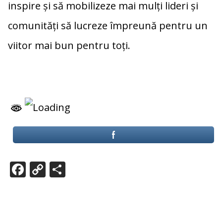
inspire și să mobilizeze mai mulți lideri și
comunități să lucreze împreună pentru un
viitor mai bun pentru toți.
F
C
P
ac
o
ar
e
p
ta
b
y
je