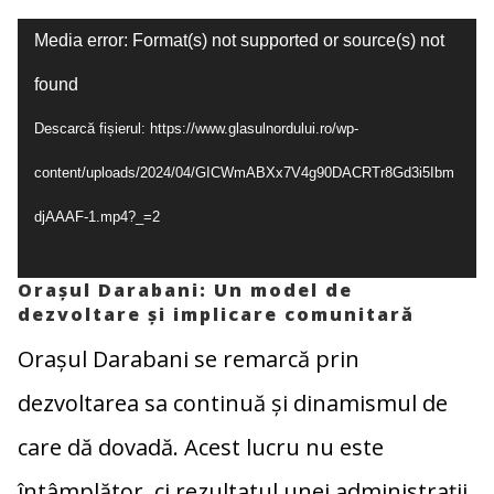
Player
Media error: Format(s) not supported or source(s) not
video
found
Descarcă fișierul: https://www.glasulnordului.ro/wp-
content/uploads/2024/04/GICWmABXx7V4g90DACRTr8Gd3i5Ibm
djAAAF-1.mp4?_=2
Orașul Darabani: Un model de
dezvoltare și implicare comunitară
Orașul Darabani se remarcă prin
dezvoltarea sa continuă și dinamismul de
care dă dovadă. Acest lucru nu este
întâmplător, ci rezultatul unei administrații