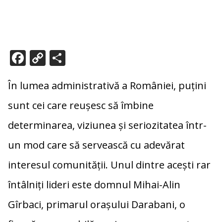
F
C
P
ac
o
ar
e
p
ta
În lumea administrativă a României, puțini
b
y
je
sunt cei care reușesc să îmbine
o
Li
az
determinarea, viziunea și seriozitatea într-
o
n
ă
un mod care să servească cu adevărat
k
k
interesul comunității. Unul dintre acești rar
întâlniți lideri este domnul Mihai-Alin
Gîrbaci, primarul orașului Darabani, o