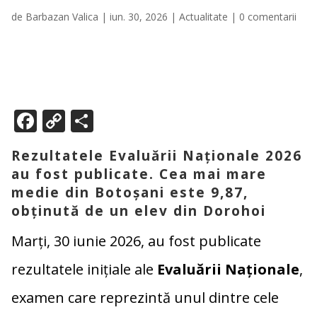
de
Barbazan Valica
|
iun. 30, 2026
|
Actualitate
|
0 comentarii
F
C
P
ac
o
ar
Rezultatele Evaluării Naționale 2026
e
p
ta
au fost publicate. Cea mai mare
b
y
je
medie din Botoșani este 9,87,
o
Li
az
obținută de un elev din Dorohoi
o
n
ă
Marți, 30 iunie 2026, au fost publicate
k
k
rezultatele inițiale ale
Evaluării Naționale
,
examen care reprezintă unul dintre cele