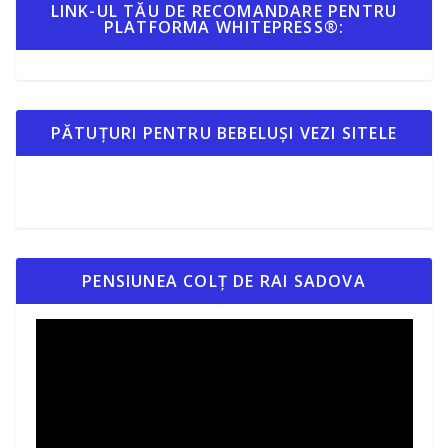
LINK-UL TĂU DE RECOMANDARE PENTRU
PLATFORMA WHITEPRESS®:
PĂTUȚURI PENTRU BEBELUȘI VEZI SITELE
PENSIUNEA COLȚ DE RAI SADOVA