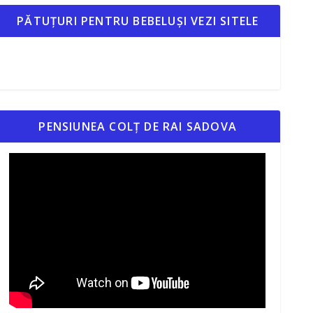
PĂTUȚURI PENTRU BEBELUȘI VEZI SITELE
PENSIUNEA COLȚ DE RAI SADOVA