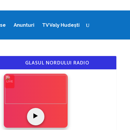
ase
Anunturi
TV Valy Hudești
GLASUL NORDULUI RADIO
LIVE
▶️