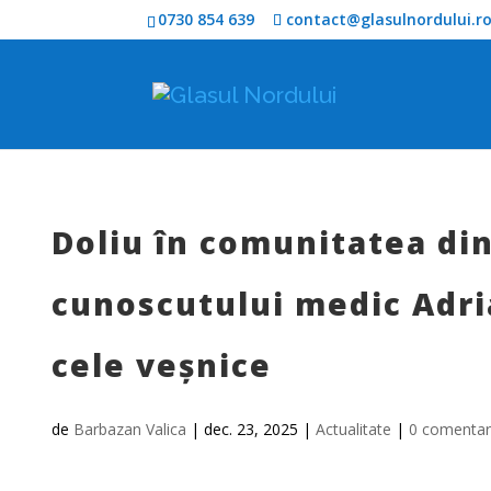
0730 854 639
contact@glasulnordului.r
Doliu în comunitatea din
cunoscutului medic Adria
cele veșnice
de
Barbazan Valica
|
dec. 23, 2025
|
Actualitate
|
0 comentari