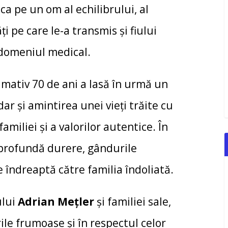
ca pe un om al echilibrului, al
ți pe care le-a transmis și fiului
 domeniul medical.
imativ 70 de ani a lasă în urmă un
ar și amintirea unei vieți trăite cu
amiliei și a valorilor autentice. În
rofundă durere, gândurile
e îndreaptă către familia îndoliată.
ului
Adrian Mețler
și familiei sale,
rile frumoase și în respectul celor