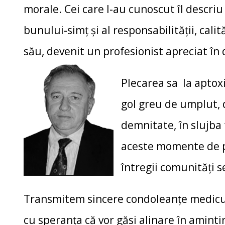
morale. Cei care l-au cunoscut îl descriu 
bunului-simț și al responsabilității, calită
său, devenit un profesionist apreciat în
Plecarea sa la aptox
gol greu de umplut, d
demnitate, în slujba f
aceste momente de p
întregii comunități s
Transmitem sincere condoleanțe medic
cu speranța că vor găsi alinare în aminti