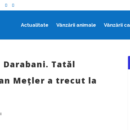
o
Actualitate
Vânzării animale
Vânzării c
 Darabani. Tatăl
n Mețler a trecut la
i