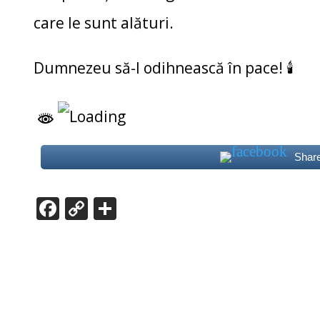
care le sunt alături.
Dumnezeu să-l odihnească în pace! 🕯️
Shar
F
C
P
ac
o
ar
e
p
ta
b
y
je
o
Li
az