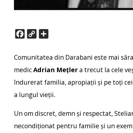
F
C
P
ac
o
ar
e
p
ta
Comunitatea din Darabani este mai săra
b
y
je
o
Li
az
medic
Adrian Mețler
a trecut la cele ve
o
n
ă
îndurerat familia, apropiații și pe toți ce
k
k
a lungul vieții.
Un om discret, demn și respectat, Stelian
necondiționat pentru familie și un exemp