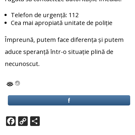
Telefon de urgență: 112
Cea mai apropiată unitate de poliție
Împreună, putem face diferența și putem
aduce speranță într-o situație plină de
necunoscut.
F
C
P
ac
o
ar