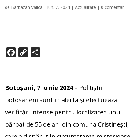
de
Barbazan Valica
|
iun. 7, 2024
|
Actualitate
|
0 comentarii
F
C
P
ac
o
ar
e
p
ta
b
y
je
Botoșani, 7 iunie 2024
– Polițiștii
o
Li
az
o
n
ă
botoșăneni sunt în alertă și efectuează
k
k
verificări intense pentru localizarea unui
bărbat de 55 de ani din comuna Cristinești,
care a dispărut în circumstanțe misterioase.