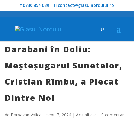
0730 854 639
contact@glasulnordului.ro
Darabani în Doliu:
Meșteșugarul Sunetelor,
Cristian Rîmbu, a Plecat
Dintre Noi
de
Barbazan Valica
|
sept. 7, 2024
|
Actualitate
|
0 comentarii