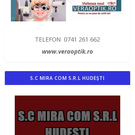
TELEFON 0741 261 662
www.veraoptik.ro
S.C MIRA COM S.R.L HUDEȘTI