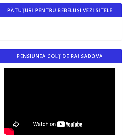
PĂTUȚURI PENTRU BEBELUȘI VEZI SITELE
PENSIUNEA COLȚ DE RAI SADOVA