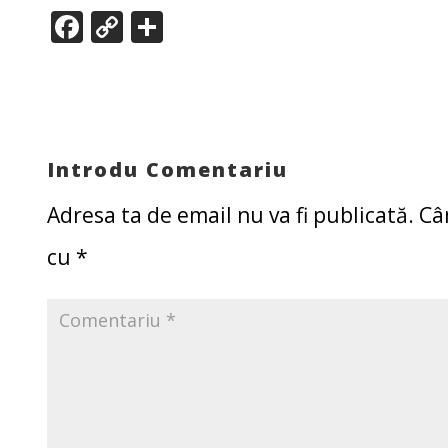
F
C
P
ac
o
ar
e
p
ta
b
y
je
o
Li
az
Introdu Comentariu
o
n
ă
k
k
Adresa ta de email nu va fi publicată.
Câ
cu
*