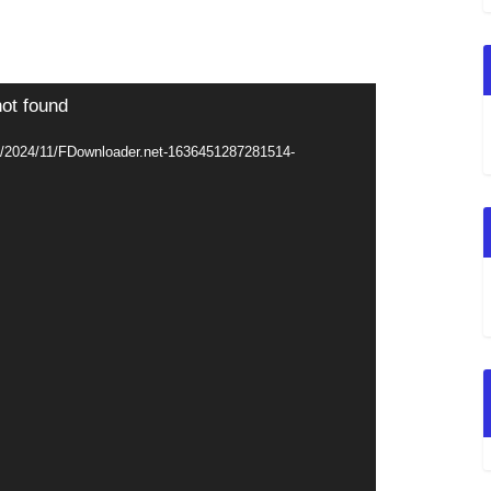
not found
ads/2024/11/FDownloader.net-1636451287281514-