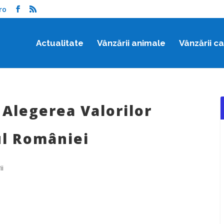
ro
Actualitate
Vânzării animale
Vânzării c
 Alegerea Valorilor
ul României
ii