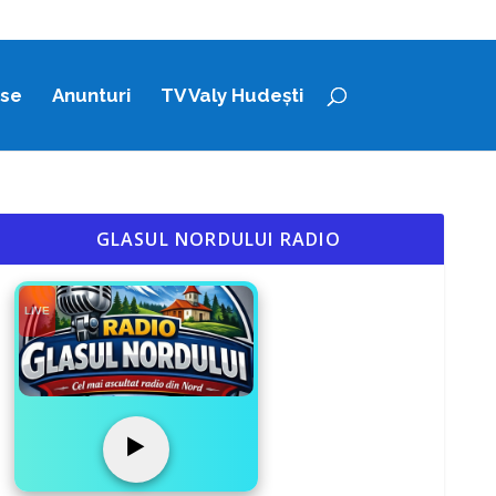
ase
Anunturi
TV Valy Hudești
GLASUL NORDULUI RADIO
LIVE
▶️