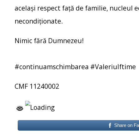
același respect față de familie, nucleul ech
necondiționate.
Nimic fără Dumnezeu!
#continuamschimbarea #ValeriuIftime
CMF 11240002
Share on F