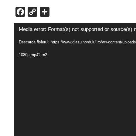
F
C
P
ac
o
ar
e
p
ta
Player
Media error: Format(s) not supported or source(s) 
b
y
je
video
Descarcă fișierul: https://www.glasulnordului.ro/wp-content/uplo
o
Li
az
1080p.mp4?_=2
o
n
ă
k
k