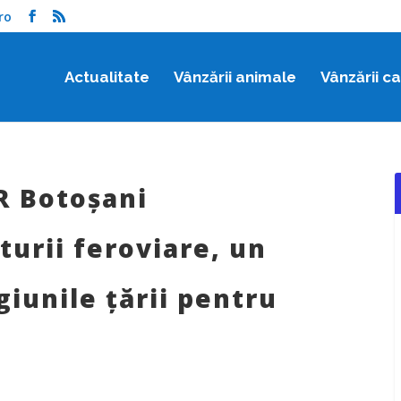
ro
Actualitate
Vânzării animale
Vânzării c
R Botoșani
urii feroviare, un
giunile țării pentru