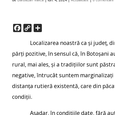
F
C
P
ac
o
ar
e
p
ta
Localizarea noastră ca și județ, din 
b
y
je
părți pozitive, în sensul că, în Botoșani 
o
Li
az
rural, mai ales, și a tradițiilor sunt păst
o
n
ă
negative, întrucât suntem marginalizați 
k
k
distanța rutieră existentă, care din păca
condiții.
Așadar, în condițiile date, fără auto