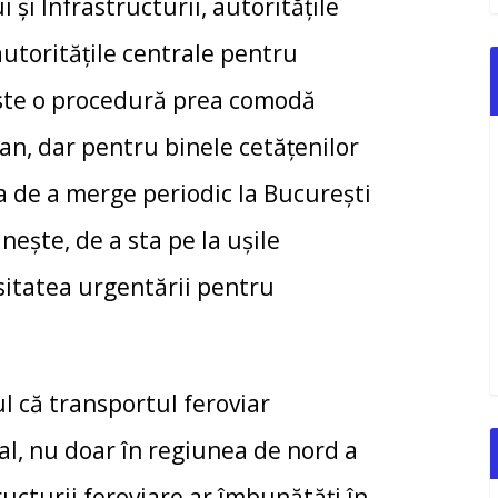
și Infrastructurii, autoritățile
utoritățile centrale pentru
 este o procedură prea comodă
an, dar pentru binele cetățenilor
ța de a merge periodic la București
ește, de a sta pe la ușile
esitatea urgentării pentru
că transportul feroviar
al, nu doar în regiunea de nord a
tructurii feroviare ar îmbunătăți în