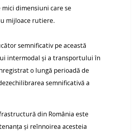
e mici dimensiuni care se
u mijloace rutiere.
tor semnificativ pe această
lui intermodal şi a transportului în
înregistrat o lungă perioadă de
dezechilibrarea semnificativă a
astructură din România este
tenanţa şi reînnoirea acesteia