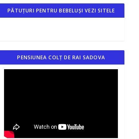
PĂTUȚURI PENTRU BEBELUȘI VEZI SITELE
PENSIUNEA COLȚ DE RAI SADOVA