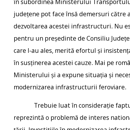
în subordinea Ministerului Transportului 
județene pot face însă demersuri către a
dezvoltarea acestei infrastructuri. Nu
pentru un președinte de Consiliu Județe
care l-au ales, merită efortul și insisten
în susținerea acestei cauze. Mai pe român
Ministerului și a expune situația și nec
modernizarea infrastructurii feroviare.
Trebuie luat în consideraţie faptul 
reprezintă o problemă de interes nation
țării. Investițiile în modernizarea infras