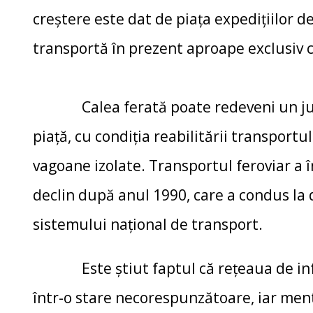
creştere este dat de piaţa expediţiilor d
transportă în prezent aproape exclusiv c
Calea ferată poate redeveni un jucă
piaţă, cu condiţia reabilitării transportu
vagoane izolate. Transportul feroviar a 
declin după anul 1990, care a condus la 
sistemului naţional de transport.
Este știut faptul că reţeaua de infr
într-o stare necorespunzătoare, iar men