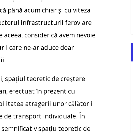
 că până acum chiar și cu viteza
sectorul infrastructurii feroviare
 De aceea, consider că avem nevoie
urii care ne-ar aduce doar
ii.
paţiul teoretic de creştere
an, efectuat în prezent cu
litatea atragerii unor călătorii
e de transport individuale. În
 semnificativ spaţiu teoretic de