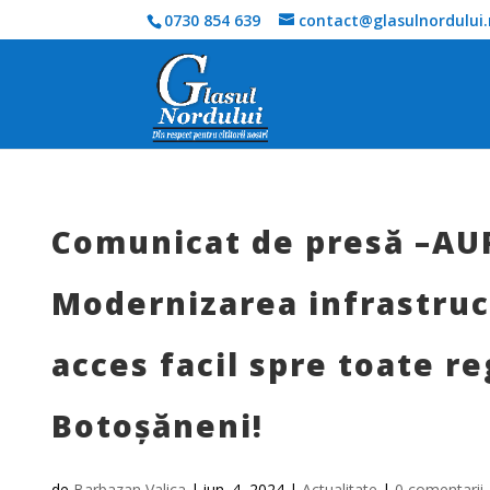
0730 854 639
contact@glasulnordului.
Comunicat de presă –AU
Modernizarea infrastruct
acces facil spre toate re
Botoșăneni!
de
Barbazan Valica
|
iun. 4, 2024
|
Actualitate
|
0 comentarii