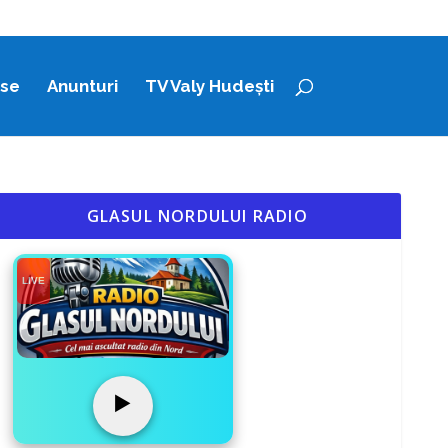
ase
Anunturi
TV Valy Hudești
GLASUL NORDULUI RADIO
LIVE
▶️