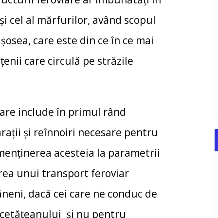
și cel al mărfurilor, având scopul
 șosea, care este din ce în ce mai
enii care circulă pe străzile
e include în primul rând
raţii şi reînnoiri necesare pentru
 menţinerea acesteia la parametrii
ea unui transport feroviar
șăneni, dacă cei care ne conduc de
ba cetățeanului și nu pentru