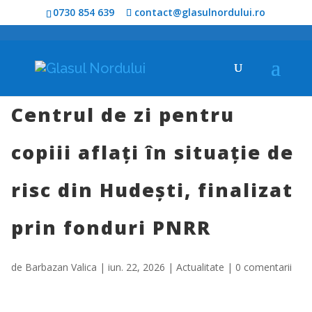
0730 854 639
contact@glasulnordului.ro
Centrul de zi pentru
copiii aflați în situație de
risc din Hudești, finalizat
prin fonduri PNRR
de
Barbazan Valica
|
iun. 22, 2026
|
Actualitate
|
0 comentarii