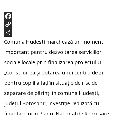
F
a
C
c
o
P
Comuna Hudești marchează un moment
e
p
a
important pentru dezvoltarea serviciilor
b
y
r
sociale locale prin finalizarea proiectului
o
L
t
„Construirea și dotarea unui centru de zi
o
i
a
k
n
j
pentru copiii aflați în situație de risc de
k
e
separare de părinți în comuna Hudești,
a
județul Botoșani”, investiție realizată cu
z
finanțare prin Planul Național de Redresare
ă