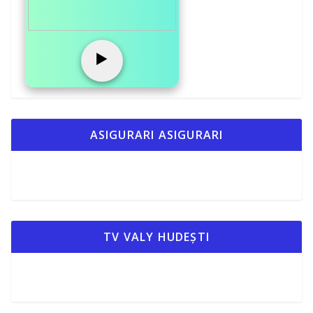
a
z
▶️
ă
ASIGURARI ASIGURARI
TV VALY HUDEȘTI