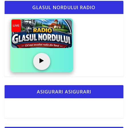
GLASUL NORDULUI RADIO
LIVE
▶️
ASIGURARI ASIGURARI