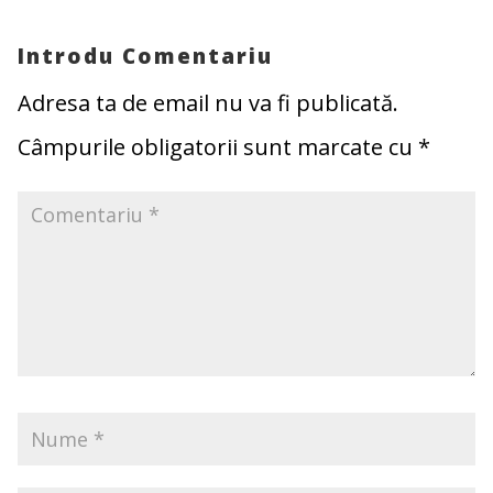
b
y
je
o
Li
az
Introdu Comentariu
o
n
ă
k
k
Adresa ta de email nu va fi publicată.
Câmpurile obligatorii sunt marcate cu
*