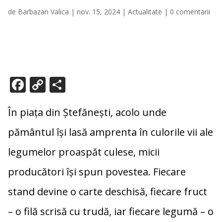
de
Barbazan Valica
|
nov. 15, 2024
|
Actualitate
|
0 comentarii
F
C
P
ac
o
ar
e
p
ta
În piața din Ștefănești, acolo unde
b
y
je
pământul își lasă amprenta în culorile vii ale
o
Li
az
legumelor proaspăt culese, micii
o
n
ă
producători își spun povestea. Fiecare
k
k
stand devine o carte deschisă, fiecare fruct
– o filă scrisă cu trudă, iar fiecare legumă – o