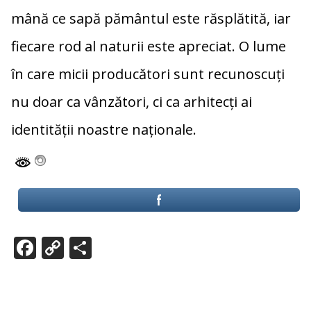
mână ce sapă pământul este răsplătită, iar
fiecare rod al naturii este apreciat. O lume
în care micii producători sunt recunoscuți
nu doar ca vânzători, ci ca arhitecți ai
identității noastre naționale.
F
C
P
ac
o
ar
e
p
ta