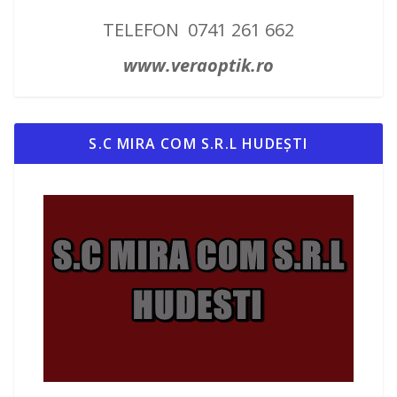
TELEFON 0741 261 662
www.veraoptik.ro
S.C MIRA COM S.R.L HUDEȘTI