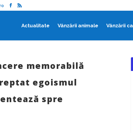
ro
Actualitate
Vânzării animale
Vânzării c
facere memorabilă
treptat egoismul
ientează spre