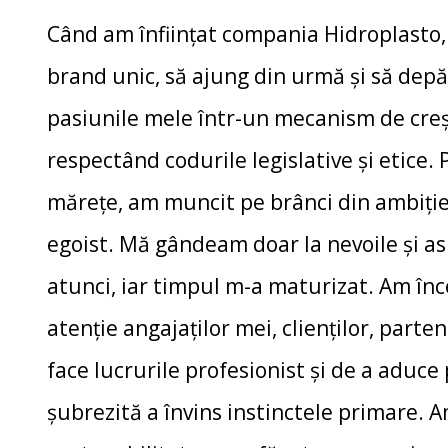
Când am înființat compania Hidroplasto
brand unic, să ajung din urmă și să dep
pasiunile mele într-un mecanism de creș
respectând codurile legislative și etice.
mărețe, am muncit pe brânci din ambiție.
egoist. Mă gândeam doar la nevoile și as
atunci, iar timpul m-a maturizat. Am în
atenție angajaților mei, clienților, parte
face lucrurile profesionist și de a aduce 
șubrezită a învins instinctele primare.
Am