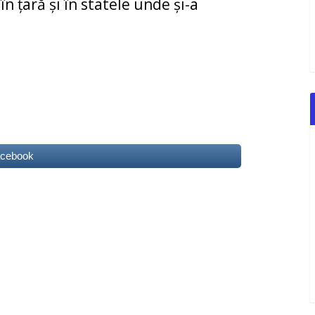
n țară și în statele unde și-a
acebook