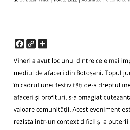
F
C
P
ac
o
ar
e
p
ta
Vineri a avut loc unul dintre cele mai 
b
y
je
mediul de afaceri din Botoșani. Topul ju
o
Li
az
în cadrul unei festivități de-a dreptul in
o
n
ă
afaceri și profituri, s-a omagiat cuteza
k
k
valoare comunității. Acest eveniment est
rezista într-un context dificil și a puteri