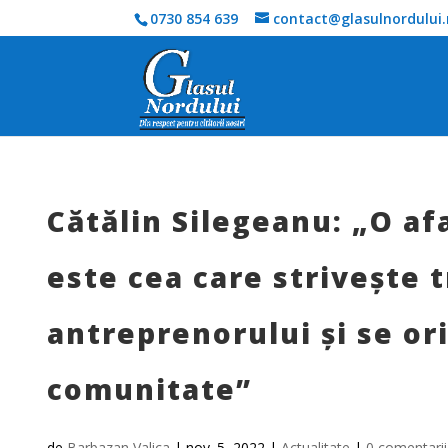
0730 854 639
contact@glasulnordului.
Cătălin Silegeanu: „O a
este cea care strivește 
antreprenorului și se or
comunitate”
de
Barbazan Valica
|
nov. 5, 2022
|
Actualitate
|
0 comentarii