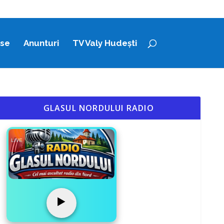
ase
Anunturi
TV Valy Hudești
GLASUL NORDULUI RADIO
LIVE
▶️