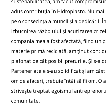
sustenabilitatea, am făcut compromisuri
adus contribuția în Hidroplasto. Nu mai p
pe o consecință a muncii și a dedicării.
izbucnirea războiului și acutizarea crizei
compania mea a fost afectată, fiind un 
materie primă reciclată, am ținut cont d
plafonat pe cât posibil prețurile. Și s-a d
Parteneriatele s-au solidificat și am câș
om de afaceri, trebuie întâi să fii om. 
strivește treptat egoismul antreprenorul
comunitate.