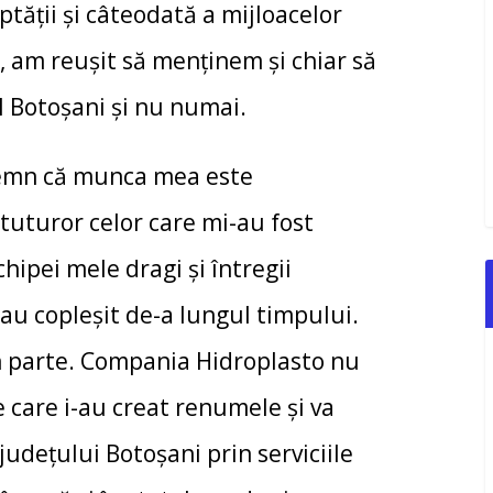
tății și câteodată a mijloacelor
, am reușit să menținem și chiar să
l Botoșani și nu numai.
semn că munca mea este
tuturor celor care mi-au fost
ipei mele dragi și întregii
au copleșit de-a lungul timpului.
în parte. Compania Hidroplasto nu
e care i-au creat renumele și va
udețului Botoșani prin serviciile