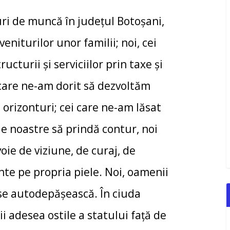
uri de muncă în județul Botoșani,
iturilor unor familii; noi, cei
cturii și serviciilor prin taxe și
 care ne-am dorit să dezvoltăm
 orizonturi; cei care ne-am lăsat
le noastre să prindă contur, noi
oie de viziune, de curaj, de
te pe propria piele. Noi, oamenii
 se autodepășească. În ciuda
nii adesea ostile a statului față de