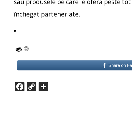
sau produsele pe care le oferă peste tot î
închegat parteneriate.
Share on F
F
C
P
ac
o
ar
e
p
ta
b
y
je
o
Li
az