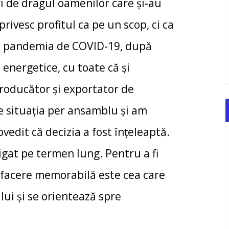
 de dragul oamenilor care și-au
rivesc profitul ca pe un scop, ci ca
 În pandemia de COVID-19, după
 energetice, cu toate că și
producător și exportator de
e situația per ansamblu și am
ovedit că decizia a fost înțeleaptă.
tigat pe termen lung. Pentru a fi
O afacere memorabilă este cea care
ui și se orientează spre