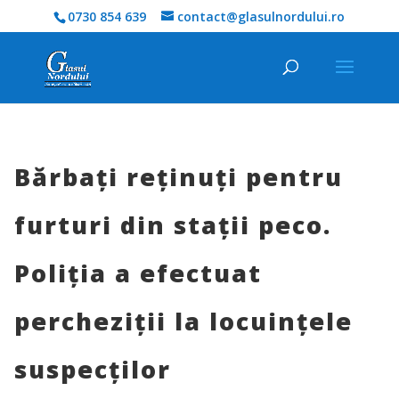
0730 854 639
contact@glasulnordului.ro
Bărbați reținuți pentru
furturi din stații peco.
Poliția a efectuat
percheziții la locuințele
suspecților