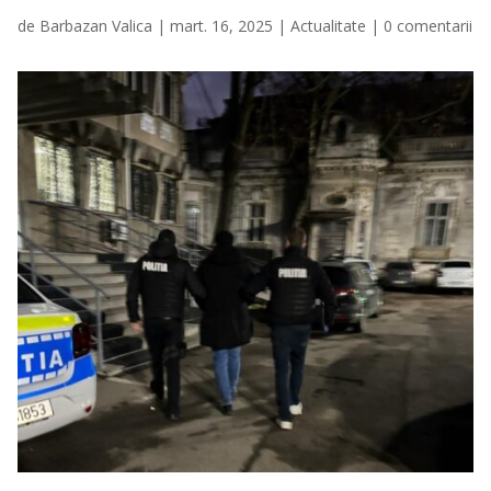
de
Barbazan Valica
|
mart. 16, 2025
|
Actualitate
|
0 comentarii