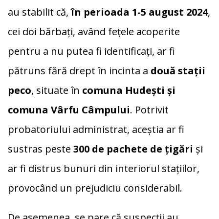
au stabilit că,
în perioada 1-5 august 2024
,
cei doi bărbați, având fețele acoperite
pentru a nu putea fi identificați, ar fi
pătruns fără drept în incinta a
două stații
peco
, situate în
comuna Hudești și
comuna Vârfu Câmpului
. Potrivit
probatoriului administrat, aceștia ar fi
sustras peste
300 de pachete de țigări
și
ar fi distrus bunuri din interiorul stațiilor,
provocând un prejudiciu considerabil.
De asemenea, se pare că suspecții au