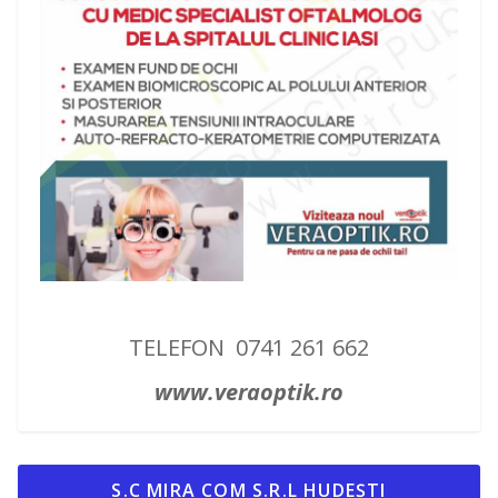
TELEFON 0741 261 662
www.veraoptik.ro
S.C MIRA COM S.R.L HUDEȘTI