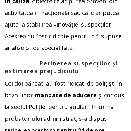
în cauză
, obiecte ce ar putea proveni din
activitatea infracțională sau care ar putea
ajuta la stabilirea vinovăției suspecților.
Acestea au fost ridicate pentru a fi supuse
analizelor de specialitate.
Reținerea suspecților și
estimarea prejudiciului
Cei doi bărbați au fost ridicați de polițiști în
baza unor
mandate de aducere
și conduși
la sediul Poliției pentru audieri. În urma
probatoriului administrat, s-a dispus
reținerea acestora pentru
24 de ore
,